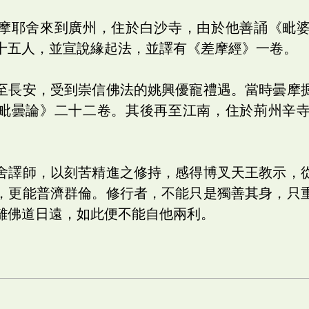
摩耶舍來到廣州，住於白沙寺，由於他善誦《毗
十五人，並宣說緣起法，並譯有《差摩經》一卷。
至長安，受到崇信佛法的姚興優寵禮遇。當時曇摩
毗曇論》二十二卷。其後再至江南，住於荊州辛
舍譯師，以刻苦精進之修持，感得博叉天王教示，
，更能普濟群倫。修行者，不能只是獨善其身，只
離佛道日遠，如此便不能自他兩利。