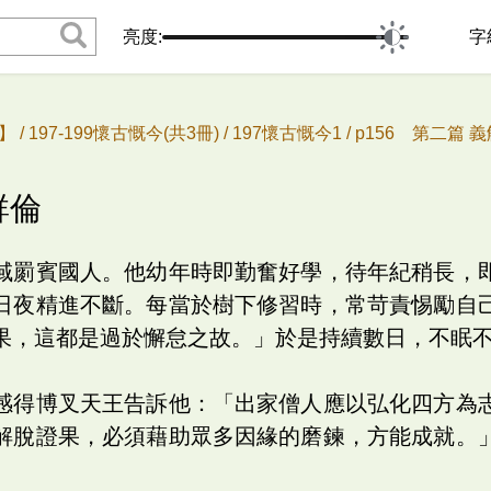
亮度:
字
 /
197-199懷古慨今(共3冊) /
197懷古慨今1 /
p156 第二篇 義
群倫
域罽賓國人。他幼年時即勤奮好學，待年紀稍長，
日夜精進不斷。每當於樹下修習時，常苛責惕勵自
果，這都是過於懈怠之故。」於是持續數日，不眠
感得博叉天王告訴他：「出家僧人應以弘化四方為
解脫證果，必須藉助眾多因緣的磨鍊，方能成就。