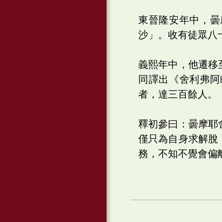
東晉隆安年中，曇
沙」。收有徒眾八
義熙年中，他遷移
同譯出《舍利弗阿
者，達三百餘人。
釋初參曰：曇摩耶
僅只為自身求解脫
務，不知不覺會偏