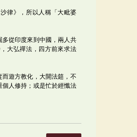
婆沙律》，所以人稱「大毗婆
掘多從印度來到中國，兩人共
寺，大弘禪法，四方前來求法
從而遊方教化，大開法筵，不
重個人修持；或是忙於經懺法