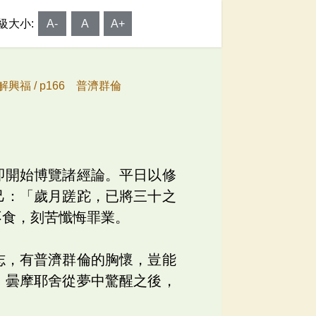
級大小:
A-
A
A+
解興福 /
p166 普濟群倫
即開始博覽諸經論。平日以修
己：「歲月蹉跎，已將三十之
不食，刻苦懺悔罪業。
志，有普濟群倫的胸懷，豈能
」曇摩耶舍從夢中驚醒之後，