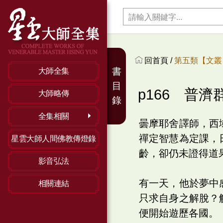
回首頁 /
第五類【文叢】
書
大師全集
目
p166 普濟
大師略傳
錄
全集相關
曇摩耶舍譯師，西
禪定智慧為定課，
星雲大師人間佛教傳燈錄
齡，卻仍未證得道
影音弘法
有一天，他於夢中
相關連結
只求自身之解脫？
便開始遊歷各國。