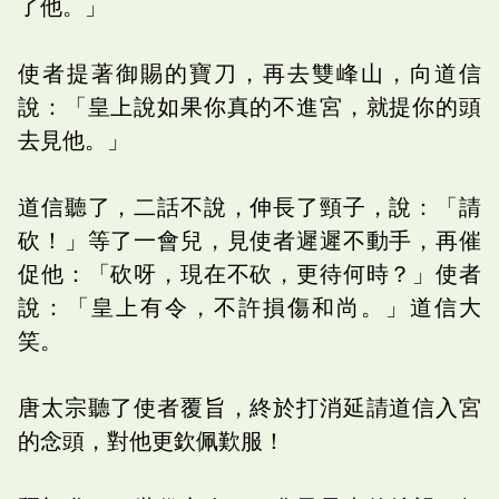
了他。」
使者提著御賜的寶刀，再去雙峰山，向道信
說：「皇上說如果你真的不進宮，就提你的頭
去見他。」
道信聽了，二話不說，伸長了頸子，說：「請
砍！」等了一會兒，見使者遲遲不動手，再催
促他：「砍呀，現在不砍，更待何時？」使者
說：「皇上有令，不許損傷和尚。」道信大
笑。
唐太宗聽了使者覆旨，終於打消延請道信入宮
的念頭，對他更欽佩歎服！