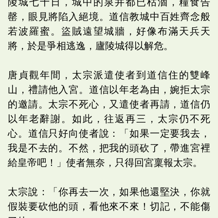
陵城七十日，城中的泉井都已枯涸，糧食告
罄，眼見將陷入絕境。道信教城中百姓齊念般
若波羅蜜。盜賊遠望城牆，好像布滿天兵天
將，於是爭相逃逸，廬陵城得以解危。
唐貞觀年間，太宗派遣使者到道信住的雙峰
山，禮請他入宮。道信以年老為由，婉拒太宗
的邀請。太宗不死心，又遣使者再請，道信仍
以年老辭謝。如此，往返再三，太宗仍不死
心。道信只好向使者說：「如果一定要我去，
我是不去的。不然，把我的頭砍了，帶進宮裡
給皇帝吧！」使者無奈，只得回宮稟報太宗。
太宗說：「你再去一次，如果他還堅決，你就
假裝要砍他的頭，看他來不來！切記，不能傷