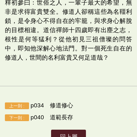
釋初參曰：世俗之人，一輩子最大的希望，無
非是求得富貴雙全。修道人卻稱這些為名韁利
鎖，是令身心不得自在的牢籠，與求身心解脫
的目標相違。道信禪師十四歲即有出塵之志，
根性是何等猛利？從他初見三祖僧璨的問答
中，即知他深解心地法門。對一個死生自在的
修道人，世間的名利富貴又何足道哉？
p034 修道修心
上一則 :
p040 道範長存
下一則 :
回上層