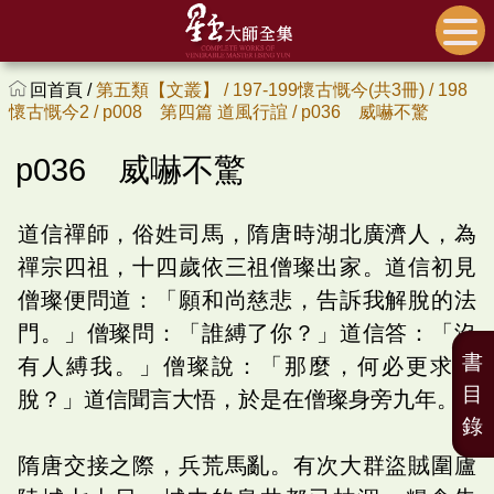
回首頁 /
第五類【文叢】 /
197-199懷古慨今(共3冊) /
198
懷古慨今2 /
p008 第四篇 道風行誼 /
p036 威嚇不驚
p036 威嚇不驚
道信禪師，俗姓司馬，隋唐時湖北廣濟人，為
禪宗四祖，十四歲依三祖僧璨出家。道信初見
僧璨便問道：「願和尚慈悲，告訴我解脫的法
門。」僧璨問：「誰縛了你？」道信答：「沒
書
有人縛我。」僧璨說：「那麼，何必更求解
目
脫？」道信聞言大悟，於是在僧璨身旁九年。
錄
隋唐交接之際，兵荒馬亂。有次大群盜賊圍廬