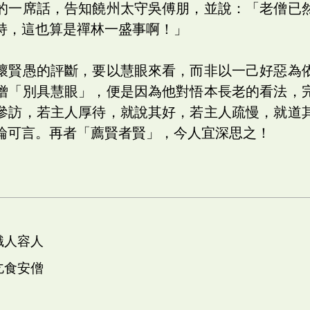
的一席話，告知饒州太守吳傅朋，並說：「老僧已
持，這也算是禪林一盛事啊！」
壞賢愚的評斷，要以慧眼來看，而非以一己好惡為
僧「別具慧眼」，便是因為他對悟本長老的看法，
參訪，若主人厚待，就說其好，若主人疏慢，就道
論可言。再者「薦賢者賢」，今人宜深思之！
識人容人
乞食安僧