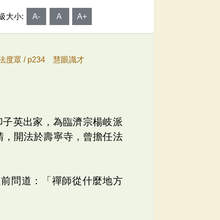
級大小:
A-
A
A+
法度眾 /
p234 慧眼識才
印子英出家，為臨濟宗楊岐派
請，開法於壽寧寺，曾擔任法
趨前問道：「禪師從什麼地方