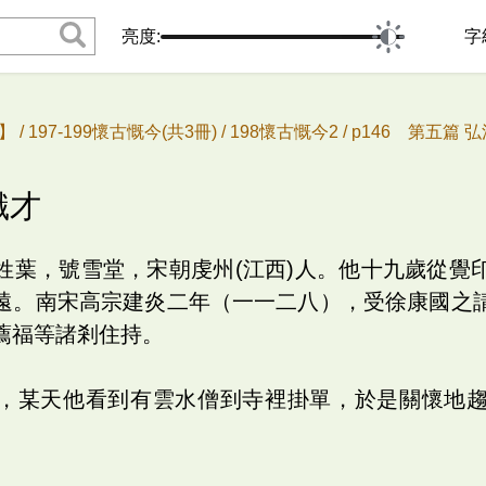
亮度:
字
 /
197-199懷古慨今(共3冊) /
198懷古慨今2 /
p146 第五篇 弘
識才
姓葉，號雪堂，宋朝虔州(江西)人。他十九歲從覺
遠。南宋高宗建炎二年（一一二八），受徐康國之
薦福等諸剎住持。
，某天他看到有雲水僧到寺裡掛單，於是關懷地