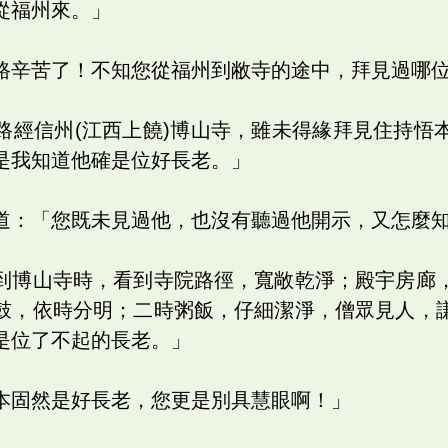
從福州來。」
路辛苦了！不知您從福州到敝寺的途中，拜見過哪
路經信州(江西上饒)博山寺，雖未得緣拜見住持悟
是我知道他確是位好長老。」
道：「您既未見過他，也沒有聽過他開示，又怎麼
到博山寺時，看到寺院路徑，寬敞乾淨；殿宇房廊
鼓，依時分明；二時粥飯，仔細潔淨，僧眾見人，
是位了不起的長老。」
本固然是好長老，您更是別具慧眼啊！」