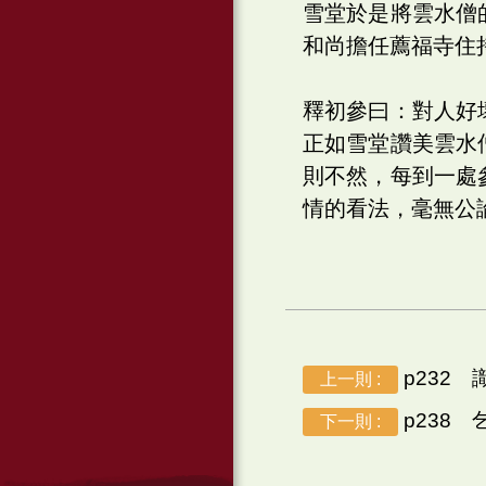
雪堂於是將雲水僧
和尚擔任薦福寺住
釋初參曰：對人好
正如雪堂讚美雲水
則不然，每到一處
情的看法，毫無公
p232 
上一則 :
p238 
下一則 :