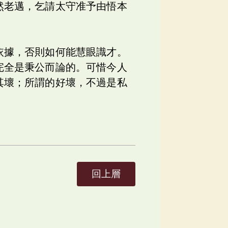
然老邁，乞請太守准予由悟本
依據，否則如何能慧眼識才。
完全是秉公而論的。可惜今人
其壞；所謂的好壞，不過是私
回上層