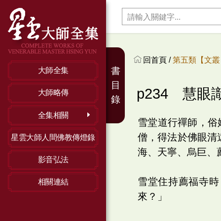
回首頁 /
第五類【文叢】
書
大師全集
目
p234 慧眼
大師略傳
錄
全集相關
雪堂道行禪師，俗
僧，得法於佛眼清
星雲大師人間佛教傳燈錄
海、天寧、烏巨、
影音弘法
雪堂住持薦福寺時
相關連結
來？」