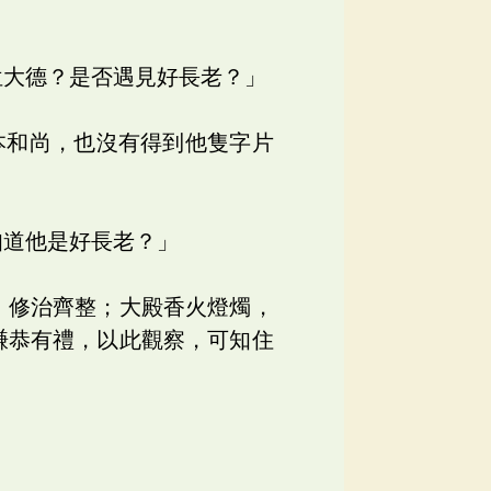
位大德？是否遇見好長老？」
本和尚，也沒有得到他隻字片
知道他是好長老？」
，修治齊整；大殿香火燈燭，
謙恭有禮，以此觀察，可知住