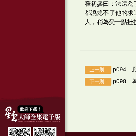
釋初參曰：法遠為
都澆熄不了他的求
人，稍為受一點挫
p094 
上一則 :
p098 
下一則 :