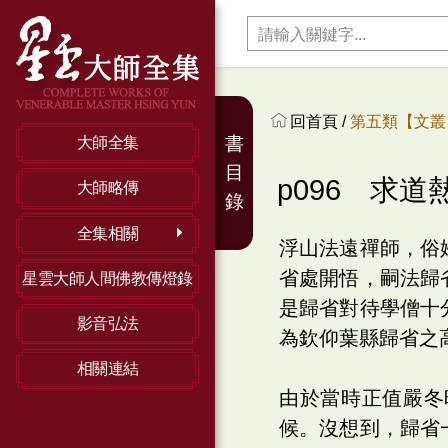
回首頁 /
第五類【文叢】
書
大師全集
目
p096 求道
大師略傳
錄
全集相關
浮山法遠禪師，俗
省處開悟，嗣法歸
星雲大師人間佛教傳燈錄
是歸省對待學僧十
影音弘法
為欽仰葉縣歸省之
相關連結
由於當時正值嚴冬
候。沒想到，歸省