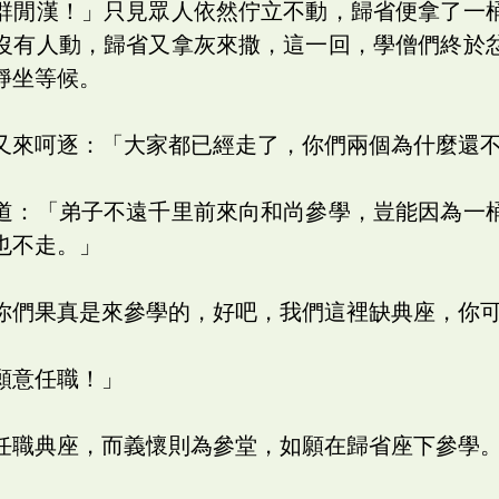
群閒漢！」只見眾人依然佇立不動，歸省便拿了一
沒有人動，歸省又拿灰來撒，這一回，學僧們終於
靜坐等候。
又來呵逐：「大家都已經走了，你們兩個為什麼還
道：「弟子不遠千里前來向和尚參學，豈能因為一
也不走。」
你們果真是來參學的，好吧，我們這裡缺典座，你
願意任職！」
任職典座，而義懷則為參堂，如願在歸省座下參學