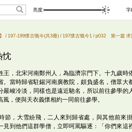
亮度:
字
 /
197-199懷古慨今(共3冊) /
197懷古慨今1 /
p032 第一篇 求
熱忱
姓王，北宋河南鄭州人，為臨濟宗門下。十九歲時
省。當時歸省駐錫河南廣教院，頗負盛名，僧眾大
分嚴峻冷淡，同樣也是遠近馳名，所以前往參學的
高風，便與天衣義懷相約一同前往參學。
時節，大雪紛飛，二人來到歸省處，與其他前來
一見到他們這群學僧，立即呵罵驅逐：「你們來這