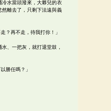
桶冷水當頭潑來，大夥兒的衣
忿然離去了，只剩下法遠與義
不走？再不走，待我打你！」
桶水、一把灰，就打退堂鼓，
可以勝任嗎？」
。