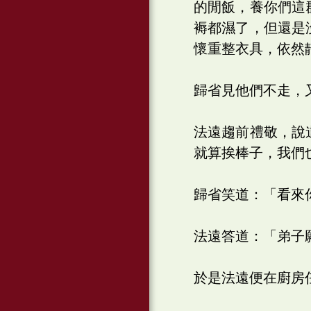
的閒飯，養你們這
褥都濕了，但還是
懷重整衣具，依然
歸省見他們不走，
法遠趨前禮敬，說
就算挨棒子，我們
歸省笑道：「看來
法遠答道：「弟子
於是法遠便在廚房