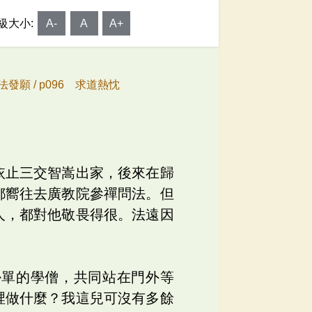
級大小:
A-
A
A+
法發願 /
p096 求道熱忱
依止三交智嵩出家，後來在歸
都嚮往去廣教院參禪問法。但
人，都對他敬畏得很。法遠因
掛單的學僧，共同站在門外等
裡做什麼？我這兒可沒有多餘