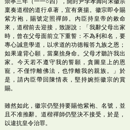
崇寧三年（一一○四），開封尹李孝壽向宋徽宗
稟奏道楷的道行卓著，宜有褒揚。徽宗即令賜
紫方袍，賜號定照禪師。內臣持皇帝的敕命
來，道楷前去迎接，致謝說：「我辭父母出家
時，曾在父母面前立下重誓：不為利和名，要
專心誠意學道，以求道的功德報答九族之恩；
如果違背心願，當棄捨身命。父母才聽許我出
家。今天若不遵守我的誓願，貪圖皇上的恩
寵，不僅悖離佛法，也悖離我的親族。」於
是，請內臣帶回陳情表，堅持婉拒徽宗的賞
賜。
雖然如此，徽宗仍堅持要賜他紫袍、名號，並
且不准推辭。道楷禪師仍堅決不接受，於是，
以違抗皇令治罪。