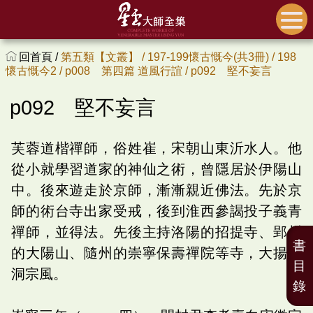
回首頁 /
第五類【文叢】 /
197-199懷古慨今(共3冊) /
198
懷古慨今2 /
p008 第四篇 道風行誼 /
p092 堅不妄言
p092 堅不妄言
芙蓉道楷禪師，俗姓崔，宋朝山東沂水人。他
從小就學習道家的神仙之術，曾隱居於伊陽山
中。後來遊走於京師，漸漸親近佛法。先於京
師的術台寺出家受戒，後到淮西參謁投子義青
禪師，並得法。先後主持洛陽的招提寺、郢州
書
的大陽山、隨州的崇寧保壽禪院等寺，大揚曹
目
洞宗風。
錄