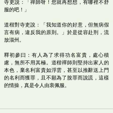
寺吏說：「禪師呀！您就再想想，有哪裡不舒
服的吧！」
道楷對寺吏說：「我知道你的好意，但無病假
言有病，違反我的原則。」於是從容赴刑，流
放淄州。
釋初參曰：有人為了求得功名富貴，處心積
慮，無所不用其極。道楷禪師則堅持出家人的
本色，棄名利富貴如浮雲，甚至以推辭送上門
的名利而獲罪，且不願為了脫罪而說謊，這樣
的情操，真是令人由衷佩服。