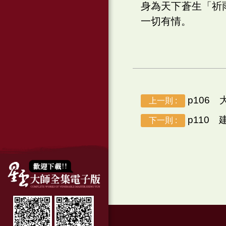
身為天下蒼生「祈
一切有情。
p106 
上一則 :
p110 
下一則 :