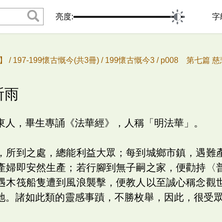
亮度:
字
 /
197-199懷古慨今(共3冊) /
199懷古慨今3 /
p008 第七篇 慈
祈雨
東人，畢生專誦《法華經》，人稱「明法華」。
，所到之處，總能利益大眾；每到城鄉市鎮，遇難
產婦即安然生產；若行腳到無子嗣之家，便勸持〈
遇木筏船隻遭到風浪襲擊，便教人以至誠心稱念觀
地。諸如此類的靈感事蹟，不勝枚舉，因此，很受