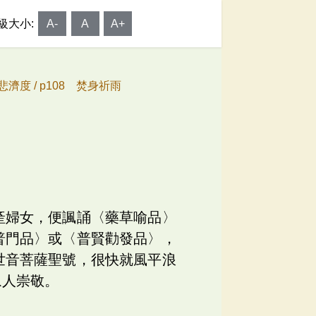
級大小:
A-
A
A+
悲濟度 /
p108 焚身祈雨
產婦女，便諷誦〈藥草喻品〉
普門品〉或〈普賢勸發品〉，
世音菩薩聖號，很快就風平浪
眾人崇敬。