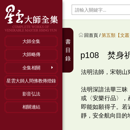
回首頁 /
第五類【文叢】
書
大師全集
目
p108 焚身
大師略傳
錄
全集相關
法明法師，宋朝山
星雲大師人間佛教傳燈錄
法明深諳法華三昧
影音弘法
或〈安樂行品〉，
即能如願得子。若
相關連結
靜，安全航向目的