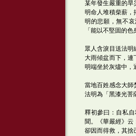
某年發生嚴重的旱
明命人堆積柴薪，
明的悲願，無不哀
「能以不堅固的色
眾人含淚目送法明
大雨傾盆而下，連
明端坐於灰燼中，
當地百姓感念大師
法明為「黑漆光菩
釋初參曰：自私自
聞。《華嚴經》云
卻因而得救，其捨