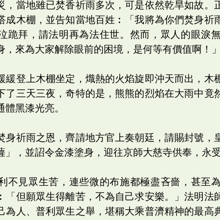
災，當地雖已焚香祈雨多次，可是依然乾旱如故。
搭成木棚，並告知當地百姓︰「我將為你們焚身祈
泣跪拜，請法明再為法住世。然而，眾人的眼淚
身，來為大家解除眼前的困境，是何等有價值啊！
緩緩登上木棚坐定，熾熱的火焰旋即沖天而出，木
下了三天三夜，奇特的是，熊熊的烈焰在大雨中竟
通體黑漆光亮。
焚身祈雨之恩，齊請地方官上奏朝廷，請賜封號，
薩」，並詔令金漆塗身，迎往京師大慈寺供奉，永
利不見眾生苦，連些微的布施都極盡吝嗇，甚至
︰「但願眾生得離苦，不為自己求安樂。」法明法
己為人、普利眾生之舉，堪稱大乘普濟精神的最高