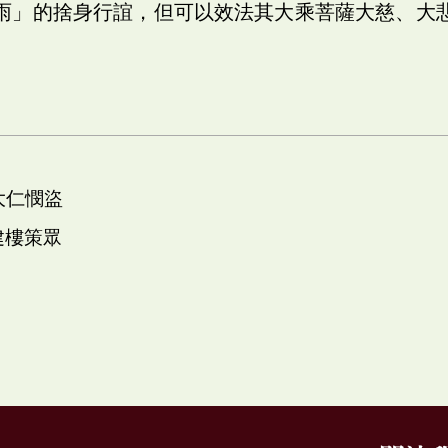
雨」的捨身行誼，但可以效法其大乘菩薩大慈、大
大仁憫盜
建樓策眾