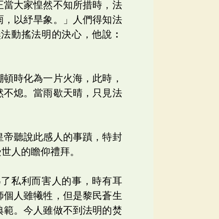
正當大家惶然不知所措時，法
雨，以紓旱象。」人們得知法
無法動搖法明的決心，他說︰
」
棚頓時化為一片火海，此時，
然不熄。當雨歇天晴，只見法
皇帝聽說此感人的事蹟，特封
受世人的瞻仰禮拜。
為了私利而害人的事，時有耳
師個人雖犧牲，但是黎民蒼生
典範。今人雖做不到法明的焚