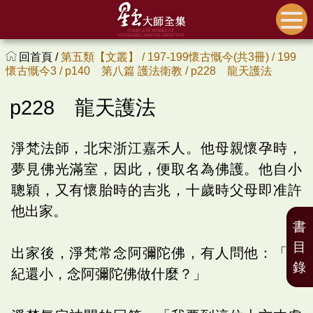
回首頁 /
第五類【文叢】 /
197-199懷古慨今(共3冊) /
199
懷古慨今3 /
p140 第八篇 護法衛教 /
p228 龍天護法
p228 龍天護法
淨梵法師，北宋浙江嘉禾人。他母親懷孕時，
夢見佛光滿室，因此，便取名為佛護。他自小
聰穎，又有懷胎時的吉兆，十歲時父母即准許
他出家。
書
目
出家後，淨梵常念阿彌陀佛，有人問他：「年
錄
紀還小，念阿彌陀佛做什麼？」