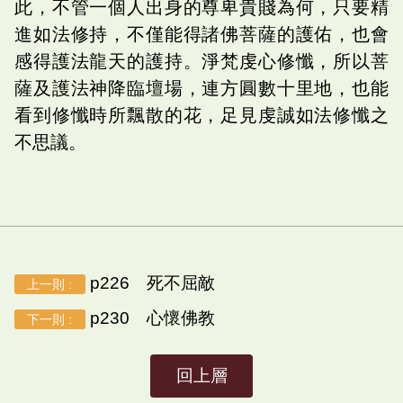
此，不管一個人出身的尊卑貴賤為何，只要精
進如法修持，不僅能得諸佛菩薩的護佑，也會
感得護法龍天的護持。淨梵虔心修懺，所以菩
薩及護法神降臨壇場，連方圓數十里地，也能
看到修懺時所飄散的花，足見虔誠如法修懺之
不思議。
p226 死不屈敵
上一則 :
p230 心懷佛教
下一則 :
回上層