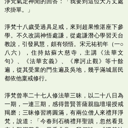
淨梵氣定神閒的回答：「我要到這位大方丈處
求掛單。」
淨梵十八歲受過具足戒，來到超果惟湛座下參
學。不久改謁神悟處謙，從處謙潛心學習天台
教說，引發夙慧，頗有領悟。宋元祐初年（一○
八六），住持姑蘇大慈寺，主講《法華文
句》、《法華玄義》、《摩訶止觀》等十餘
遍，從其受業的門生遍及吳地，幾乎滿城居民
都依他稟戒修行。
淨梵曾率二十七人修法華三昧，以二十八日為
一期，一連三期，感得普賢菩薩親臨壇場授戒
羯磨；三昧修習將圓滿，有兩位僧人來禮拜淨
梵，說道：「今春到石橋禮拜聖蹟，忽然看見