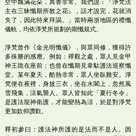
空中飄滿花朵，異香非常。我們說：『淨梵法
主在三昧懺期所散之花』，話才說完，花就消
失了，因此特來拜謁。」當時兩浙地區的禮懺
儀軌，均依淨梵所規劃的期懺規式。
淨梵曾作《金光明懺儀》，與眾同修，獲得許
多殊勝的感應。例如：禪觀之處，眾人見金甲
神王跪在座前；也曾在懺期見韋馱護法巡察懺
堂。某年夏天，酷熱非常，眾人坐臥難安。淨
梵便在夜裡，身披三衣，坐在水閣上，忽然風
雪飛集，涼氣襲人。眾人皆知此「夏行冬令」
是護法龍神衛護，才能變熱為涼，於是對淨梵
更加欽仰讚歎。
釋初參曰：護法神所護的是法而不是人。因