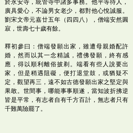
於永安寺，統管寺中諸多事務。他平等待人，
廣具愛心，不論男女老少，都對他心悅誠服。
劉宋文帝元嘉廿五年（四四八），僧端安然圓
寂，世壽七十歲有餘。
釋初參曰：僧端發願出家，雖遭母親婚配許
婚，然而以其一念精誠，禮佛發願，終有感
應，得以順利離俗披剃。端看有些人說要出
家，但是稍遇阻礙，便打退堂鼓，或猶疑不
定，觀望再三，遠不如古德發願出家之堅定與
果敢。世間事，哪能事事順遂，當知波折拂逆
皆是平常，有志者自有千方百計，無志者只有
千難萬險罷了。