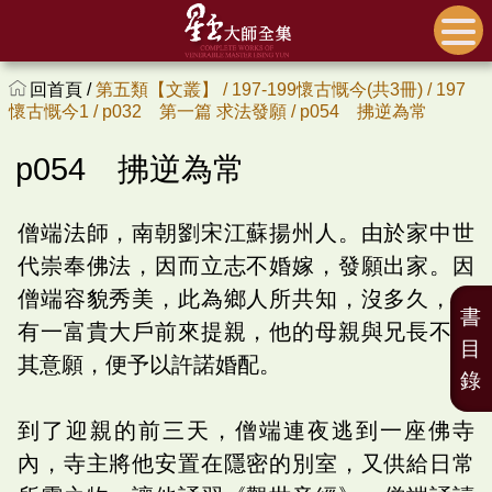
回首頁 /
第五類【文叢】 /
197-199懷古慨今(共3冊) /
197
懷古慨今1 /
p032 第一篇 求法發願 /
p054 拂逆為常
p054 拂逆為常
僧端法師，南朝劉宋江蘇揚州人。由於家中世
代崇奉佛法，因而立志不婚嫁，發願出家。因
僧端容貌秀美，此為鄉人所共知，沒多久，就
書
有一富貴大戶前來提親，他的母親與兄長不顧
目
其意願，便予以許諾婚配。
錄
到了迎親的前三天，僧端連夜逃到一座佛寺
內，寺主將他安置在隱密的別室，又供給日常