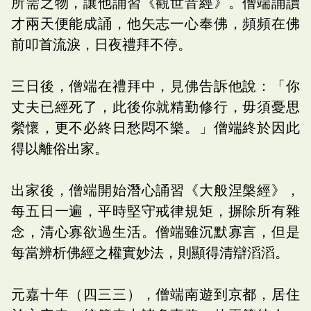
所需之物，讓他誦習《觀世音經》。僧端誦讀
才兩天便能成誦，他矢志一心奉佛，頻頻在佛
前叩首流淚，日夜禮拜不停。
三日後，僧端在禮拜中，見佛告訴他說：「你
丈夫已經死了，此後你就精勤修行，毋須憂思
縈懷，更不必終日愁悶不樂。」僧端終於因此
得以離俗出家。
出家後，僧端開始潛心誦習《大般涅槃經》，
每五日一遍，平時堅守戒律規矩，摒除所有雜
念，清心寡欲過生活。僧端雖沉默寡言，但是
每當辨析佛經之權實妙法，則顯得清辯滔滔。
元嘉十年（四三三），僧端南遊到京都，居住