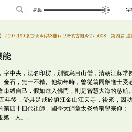
亮度:
字
 /
197-199懷古慨今(共3冊) /
198懷古慨今2 /
p008 第四篇 道
讓能
，字中央，法名印楞，別號烏目山僧，清朝江蘇常
、金石，無一不精。他幼年時，曾從翁同龢進士受
會束縛自己，假如進入佛門，則是智慧大海的慈航
五年後，受具足戒於鎮江金山江天寺，後來，因
的第四十四代祖師。國學大師章太炎曾稱譽宗仰：
後第一人。」