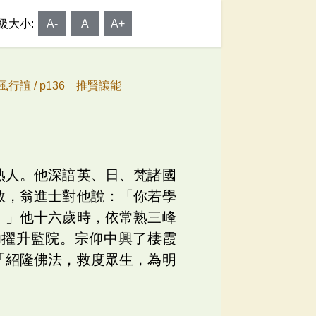
級大小:
A-
A
A+
風行誼 /
p136 推賢讓能
熟人。他深諳英、日、梵諸國
教，翁進士對他說：「你若學
。」他十六歲時，依常熟三峰
功擢升監院。宗仰中興了棲霞
「紹隆佛法，救度眾生，為明