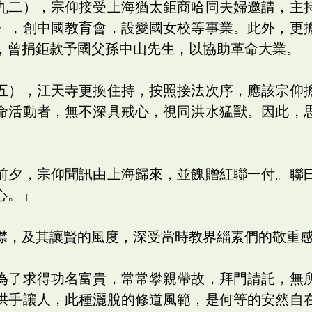
九二），宗仰接受上海猶太鉅商哈同夫婦邀請，主
》，創中國教育會，設愛國女校等事業。此外，更
，曾捐鉅款予國父孫中山先生，以協助革命大業。
五），江天寺更換住持，按照接法次序，應該宗仰
命活動者，無不深具戒心，視同洪水猛獸。因此，
前夕，宗仰聞訊由上海歸來，並餽贈紅聯一付。聯
心。」
襟，及其讓賢的風度，深受當時教界緇素們的敬重
為了求得功名富貴，常常攀親帶故，拜門請託，無
拱手讓人，此種灑脫的修道風範，是何等的安然自