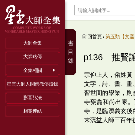
回首頁 /
第五類【文叢】
書
大師全集
目
p136 推賢
大師略傳
錄
全集相關
宗仰上人，俗姓黃
文字，詩、書、畫
星雲大師人間佛教傳燈錄
習世間的學業，則
影音弘法
寺藥龕和尚出家。
寺，是臨濟義玄後
相關連結
末蕅益大師三百年