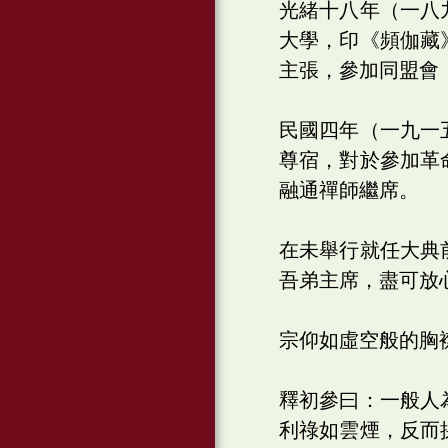
光緒十八年（一八
大學，印《頻伽藏
主張，參加同盟會
民國四年（一九一
尊宿，對於參加革
融通禪師繼席。
在未舉行就任大典
吾弟主席，盡可放
宗仰如虛空般的胸
釋初參曰：一般人
利祿如雲煙，反而