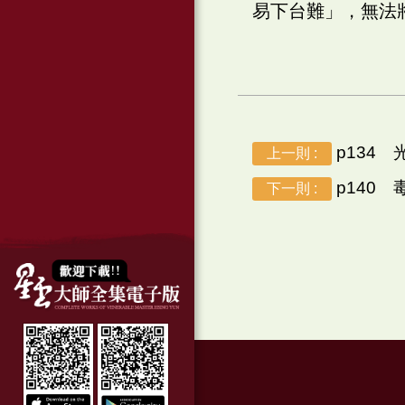
易下台難」，無法
p134 
上一則 :
p140 
下一則 :