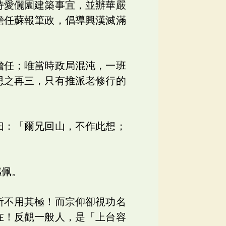
持愛儷園建築事宜，並辦華嚴
擔任蘇報筆政，倡導興漢滅滿
擔任；唯當時政局混沌，一班
思之再三，只有推派老修行的
曰：「爾兄回山，不作此想；
感佩。
所不用其極！而宗仰卻視功名
在！反觀一般人，是「上台容