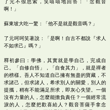
了元不假思索，笑嘻嘻地回答：「念觀音
啊！」
蘇東坡大吃一驚：「他不是就是觀音嗎？」
了元呵呵笑著說：「是啊！自古不都說『求人
不如求己』嗎？」
釋初參曰：學佛，其實就是學自己，完成自
己。「自修自悟」，「自食其力」，就是禪者
的榜樣。吾人不知道自己擁有無盡的寶藏，不
求諸己，但求諸人，希求別人的關愛，別人的
提攜，稍有不能滿足所求，即灰心失望。一個
沒有力量的人，怎麼能擔負責任？一個經常流
淚的人，怎麼把歡喜給人？觀音菩薩手拿念