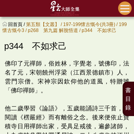
回首頁 /
第五類【文叢】 /
197-199懷古慨今(共3冊) /
199
懷古慨今3 /
p268 第九篇 解脫悟道 /
p344 不如求己
p344 不如求己
佛印了元禪師，俗姓林，字覺老，號佛印，法
名了元，宋朝饒州浮梁（江西景德鎮市）人，
雲門宗僧。宋神宗因欽仰他的道風，特贈號
「佛印禪師」。
書
目
錄
他二歲學習《論語》，五歲能誦詩三千首，因
閱讀《楞嚴經》而有離俗之念。後來便依止寶
積寺日用禪師出家，受具足戒後，遍參諸師，