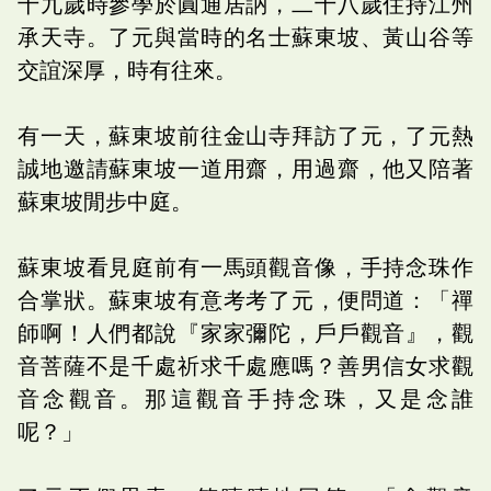
十九歲時參學於圓通居訥，二十八歲住持江州
承天寺。了元與當時的名士蘇東坡、黃山谷等
交誼深厚，時有往來。
有一天，蘇東坡前往金山寺拜訪了元，了元熱
誠地邀請蘇東坡一道用齋，用過齋，他又陪著
蘇東坡閒步中庭。
蘇東坡看見庭前有一馬頭觀音像，手持念珠作
合掌狀。蘇東坡有意考考了元，便問道：「禪
師啊！人們都說『家家彌陀，戶戶觀音』，觀
音菩薩不是千處祈求千處應嗎？善男信女求觀
音念觀音。那這觀音手持念珠，又是念誰
呢？」