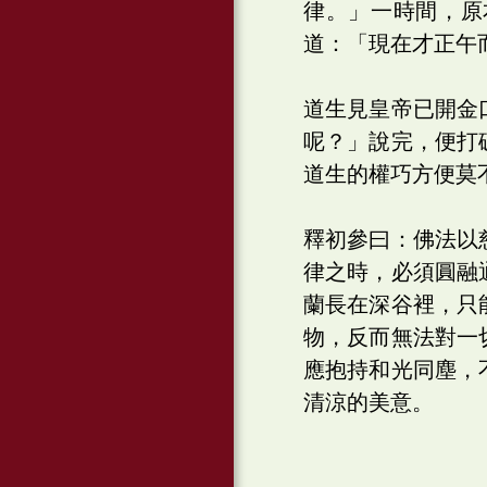
律。」一時間，原
道：「現在才正午
道生見皇帝已開金
呢？」說完，便打
道生的權巧方便莫
釋初參曰：佛法以
律之時，必須圓融
蘭長在深谷裡，只
物，反而無法對一
應抱持和光同塵，
清涼的美意。