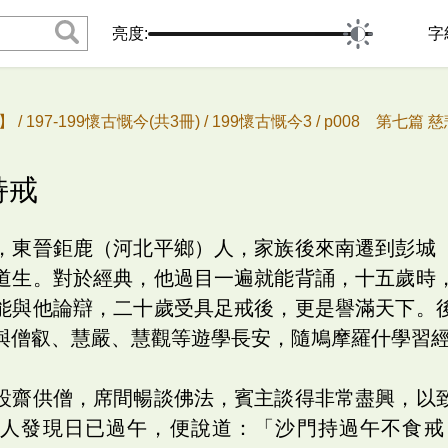
亮度:
字
 /
197-199懷古慨今(共3冊) /
199懷古慨今3 /
p008 第七篇 慈
持戒
，東晉鉅鹿（河北平鄉）人，家族後來南遷到彭城
道生。對於經典，他過目一遍就能背誦，十五歲時
能與他論辯，二十歲受具足戒後，更是譽滿天下。
與僧叡、慧嚴、慧觀等遊學長安，隨鳩摩羅什學習
設齋供僧，席間暢談佛法，賓主談得非常盡興，以
有人發現日已過午，便說道：「沙門持過午不食戒