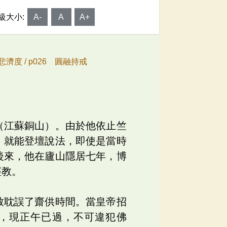
級大小:
A-
A
A+
悲濟度 /
p026 圓融持戒
（江蘇銅山）。由於他依止竺
，就能登壇說法，即使是當時
後來，他在廬山隱居七年，博
經教。
致耽誤了齋供時間。當皇帝招
，現正午已過，不可違犯佛