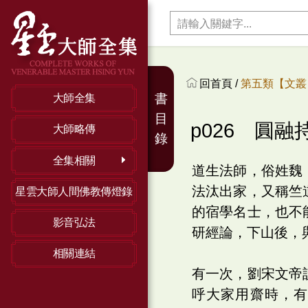
回首頁 /
第五類【文叢】
書
大師全集
目
p026 圓融
大師略傳
錄
全集相關
道生法師，俗姓魏
法汰出家，又稱竺
星雲大師人間佛教傳燈錄
的宿學名士，也不
影音弘法
研經論，下山後，
相關連結
有一次，劉宋文帝
呼大家用齋時，