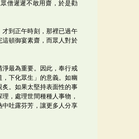
見眾僧遲遲不敢用齋，於是勸
，才到正午時刻，那裡已過午
完這頓御宴素齋，而眾人對於
清淨最為重要。因此，奉行戒
道，下化眾生」的意義。如幽
親炙。如果太堅持表面性的事
深理，處理世間種種人事物，
熱中吐露芬芳，讓更多人分享