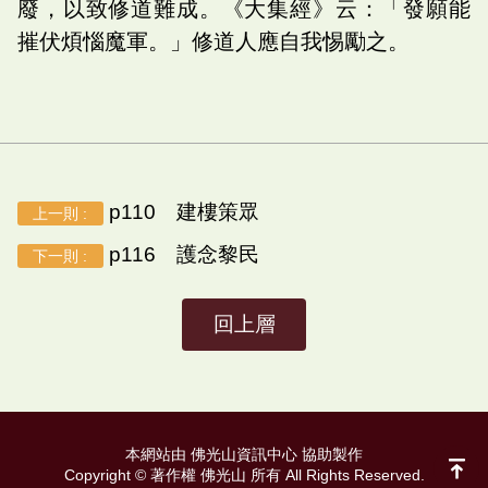
廢，以致修道難成。《大集經》云：「發願能
摧伏煩惱魔軍。」修道人應自我惕勵之。
p110 建樓策眾
上一則 :
p116 護念黎民
下一則 :
回上層
本網站由 佛光山資訊中心 協助製作
Copyright © 著作權 佛光山 所有 All Rights Reserved.