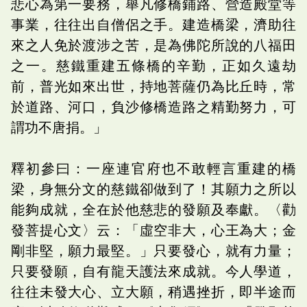
悲心為第一要務，舉凡修橋鋪路、營造殿堂等
事業，往往出自僧侶之手。建造橋梁，濟助往
來之人免於渡涉之苦，是為佛陀所說的八福田
之一。慈鐵重建五條橋的辛勤，正如久遠劫
前，普光如來出世，持地菩薩仍為比丘時，常
於道路、河口，負沙修橋造路之精勤努力，可
謂功不唐捐。」
釋初參曰：一座連官府也不敢輕言重建的橋
梁，身無分文的慈鐵卻做到了！其願力之所以
能夠成就，全在於他慈悲的發願及奉獻。〈勸
發菩提心文〉云：「虛空非大，心王為大；金
剛非堅，願力最堅。」只要發心，就有力量；
只要發願，自有龍天護法來成就。今人學道，
往往未發大心、立大願，稍遇挫折，即半途而