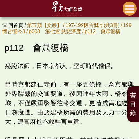
回首頁 /
第五類【文叢】 /
197-199懷古慨今(共3冊) /
199
懷古慨今3 /
p008 第七篇 慈悲濟度 /
p112 會眾復橋
p112 會眾復橋
慈鐵法師，日本京都人，室町時代僧侶。
當時京都建仁寺前，有一座五條橋，為京都與
外界聯繫的交通要道。後因連年大雨，橋梁朽
書
壞，不僅嚴重影響往來交通，更造成當地經濟
目
日趨衰退。由於建橋所需的費用及人力十分龐
錄
大，連官府也不敢輕言重建。