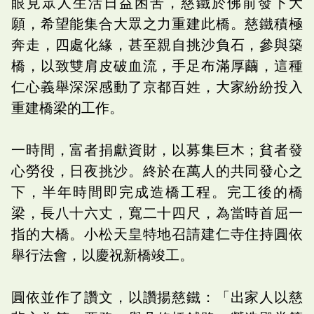
眼見眾人生活日益困苦，慈鐵於佛前發下大
願，希望能集合大眾之力重建此橋。慈鐵積極
奔走，四處化緣，甚至親自挑沙負石，參與築
橋，以致雙肩皮破血流，手足布滿厚繭，這種
仁心義舉深深感動了京都百姓，大家紛紛投入
重建橋梁的工作。
一時間，富者捐獻資財，以募集巨木；貧者發
心勞役，日夜挑沙。終於在萬人的共同發心之
下，半年時間即完成造橋工程。完工後的橋
梁，長八十六丈，寬二十四尺，為當時首屈一
指的大橋。小松天皇特地召請建仁寺住持圓依
舉行法會，以慶祝新橋竣工。
圓依並作了讚文，以讚揚慈鐵：「出家人以慈