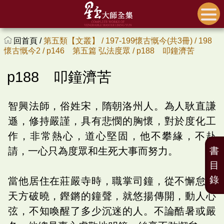
回首頁 /
第五類【文叢】 /
197-199懷古慨今(共3冊) /
198
懷古慨今2 /
p146 第五篇 弘法度眾 /
p188 叩鐘濟苦
p188 叩鐘濟苦
智興法師，俗姓宋，隋朝洛州人。為人耿直謙
遜，修持嚴謹，具有悲憫的胸懷，對於度化工
作，非常熱心，道心堅固，他不攀緣，不赴
請，一心只為度眾和生死大事而努力。
書
目
錄
當他居住在莊嚴寺時，職掌司鐘，從不懈怠。
天方破曉，鏗鏘的鐘聲，就悠揚傳開，動人心
弦，不知喚醒了多少沉迷的人。不論酷暑或嚴