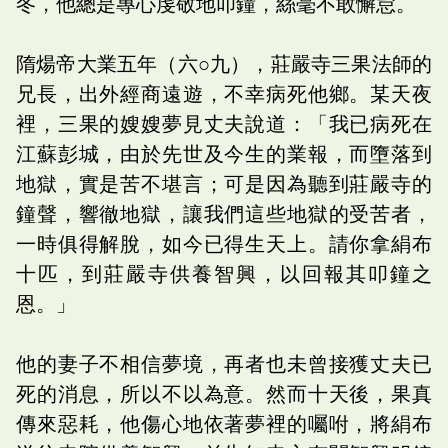
冬，他總是專心虔敬地叩鐘，絲毫不敢懈怠。
隋煬帝大業五年（六○九），莊嚴寺三果法師的
兄長，出外經商遠遊，不幸病死他鄉。某天夜
裡，三果的嫂嫂夢見丈夫說道：「我已病死在
江蘇彭城，由於先世及今生的業報，而墮落到
地獄，實是苦不堪言；可是因為聽到莊嚴寺的
鐘聲，響徹地獄，讓我們這些地獄的受苦者，
一時俱得解脫，如今已得生天上。請你拿絹布
十匹，到莊嚴寺供養智興，以回報其叩鐘之
恩。」
他的妻子不相信夢境，再者也未曾接獲丈夫已
死的消息，所以不以為意。然而十天後，果真
傳來惡耗，他傷心地依著夢裡的囑咐，將絹布