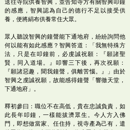
送往寺院供養智興，並告知寺方有關智興叩鐘
的感應，智興認為自己的德行不足以接受供
養，便將絹布供養常住大眾。
眾人聽說智興的鐘聲能下通地府，紛紛詢問他
何以能有如此感應？智興答道：「我無特殊方
法，只是在叩鐘前，必虔誠祝願：『願諸聖
賢，同入道場。』叩響三下後，再次祝願：
『願諸惡趣，聞我鐘聲，俱離苦惱。』」由於
智興之虔誠祝願，故能感得鐘聲「響徹天堂，
下通地府」。
釋初參曰：職位不在高低，貴在忠誠負責，如
此長年叩鐘，一樣能拔濟眾生。今人方入佛
門，即想做當家、任住持，視寺產為己有，遣