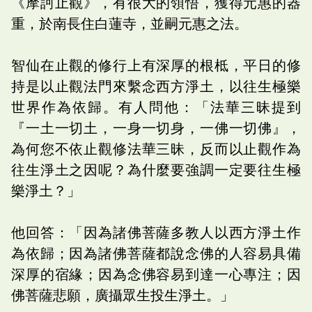
《摩訶止觀》，有很大的領悟，獲得元惠的器
重，於南長住白蓮寺，並嗣元惠之法。
智仙在止觀的修行上有深厚的根柢，平日的修
持是以止觀法門來繫念西方淨土，以往生極樂
世界作為依歸。有人問他：「法華三昧提到
『一土一切土，一身一切身，一佛一切佛』，
為何您不依止觀修法華三昧，反而以止觀作為
往生淨土之因呢？為什麼要強調一定要往生極
樂淨土？」
他回答：「因為諸佛菩薩多教人以西方淨土作
為依歸；因為諸佛菩薩都說念佛的人容易具備
深厚的宿緣；因為念佛容易到達一心專注；因
佛菩薩悲願，廣攝眾生投生淨土。」