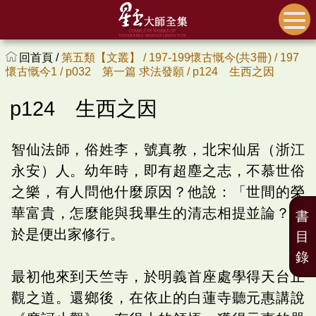
回首頁 /
第五類【文叢】 /
197-199懷古慨今(共3冊) /
197
懷古慨今1 /
p032 第一篇 求法發願 /
p124 生西之因
p124 生西之因
智仙法師，俗姓李，號真教，北宋仙居（浙江
永安）人。幼年時，即有超塵之志，不慕世俗
之樂，有人問他什麼原因？他說：「世間的榮
華富貴，怎麼能與我畢生的清志相提並論？」
書
於是便出家修行。
目
錄
最初他來到天竺寺，於明義首座處學得天台止
觀之道。還鄉後，在依止的白蓮寺聽元惠講說