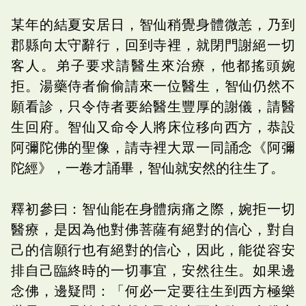
某年的結夏安居日，智仙稍覺身體微恙，乃到
郡縣向太守辭行，回到寺裡，就閉門謝絕一切
客人。弟子要求請醫生來治療，他都搖頭婉
拒。湯藥侍者偷偷請來一位醫生，智仙仍然不
願看診，只令侍者要給醫生豐厚的謝儀，請醫
生回府。智仙又命令人將床位移向西方，恭設
阿彌陀佛的聖像，請寺裡大眾一同誦念《阿彌
陀經》，一卷才誦畢，智仙就安然的往生了。
釋初參曰：智仙能在身體病痛之際，婉拒一切
醫療，是因為他對佛菩薩有絕對的信心，對自
己的信願行也有絕對的信心，因此，能從容安
排自己臨終時的一切事宜，安然往生。如果邊
念佛，邊疑問：「何必一定要往生到西方極樂