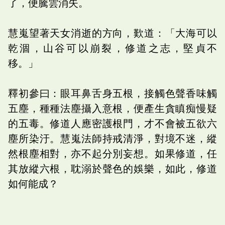
了，便騰雲消失。
慧嵬望著天女消逝的方向，歎道：「大海可以
乾涸，山谷可以崩裂，修道之志，堅貞不
移。」
釋初參曰：眼耳鼻舌身五根，接觸色聲香味觸
五塵，種種法塵攝入意根，便產生貪瞋痴慢疑
的五毒。修道人應密護根門，才不會被五欲六
塵所染汙。慧嵬法師持戒清淨，對境不迷，縱
然根塵相對，亦不起分別妄想。如果修道，任
其放縱六根，耽溺於聲色的娛樂，如此，修道
如何能成？