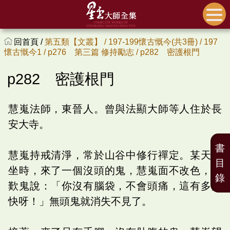
回首頁 /
第五類【文叢】 /
197-199懷古慨今(共3冊) /
197
懷古慨今1 /
p276 第三篇 修持勵志 /
p282 密護根門
p282 密護根門
慧嵬法師，東晉人。曾與法顯大師等人住於長
安大寺。
書
慧嵬持戒清淨，常於山谷中修行禪定。某天打
目
坐時，來了一個沒頭的鬼，慧嵬面不改色，讚
錄
歎鬼說：「你沒有腦袋，不會頭痛，這有多痛
快呀！」無頭鬼就消失不見了。