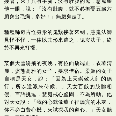
接著，來了只有手腳，沒有肚腹的鬼，慧嵬望
他一眼，說：「沒有肚腹，就不必擔憂五臟六
腑會出毛病，多好！」無腹鬼走了。
種種稀奇古怪身形的鬼緊接著來到，慧嵬法師
見怪不怪，一律以其形來遣之，鬼沒法子，終
於不再來打擾。
某個大雪紛飛的夜晚，有位面貌端正，衣著清
麗，姿態高雅的女子，要求借宿。柔媚的女子
自稱是天女，說：「因為上天崇敬大師的德
行，所以遣派來侍候。」天女百般的肢體相
侵、言語挑逗，慧嵬戒心堅固，不為所動。他
對天女說：「我的心就像爐子裡燒完的木灰，
你不必白費心機，來試探我的道心。」天女聽