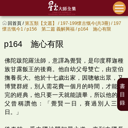
回首頁 /
第五類【文叢】 /
197-199懷古慨今(共3冊) /
197
懷古慨今1 /
p156 第二篇 義解興福 /
p164 施心有限
p164 施心有限
佛陀跋陀羅法師，意譯為覺賢，是印度釋迦種
族甘露飯王的後裔。他自幼父母雙亡，由堂伯
撫養長大。他於十七歲出家，因聰敏出眾，又
博覽群經，別人需花費一個月的時間，才能讀
書
目
完的經典，他只要一天就能讀畢，所以他的師
錄
父曾稱讚他：「覺賢一日，賽過別人三十
日。」