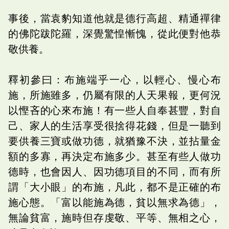
事後，當袁豹知道他就是德行高超、精通禪律
的佛陀跋陀羅，深覺驚惶慚愧，從此便對他恭
敬供養。
釋初參曰：布施端乎一心，以輕心、慢心布
施，所施雖多，仍屬有限的人天果報，更何況
以慳吝的心來布施！有一些人自奉甚豐，對自
己、家人的生活享受很捨得花錢，但是一聽到
要供養三寶或做功德，就猶豫不決，並拈量金
額的多寡，再決定布施多少。甚至有些人做功
德時，也會因人、因功德項目的不同，而有所
謂「大小眼」的布施，凡此，都不是正確的布
施心態。「富以能施為德，貧以無求為德」，
無論貧富，施時但存虔敬、平等、無相之心，