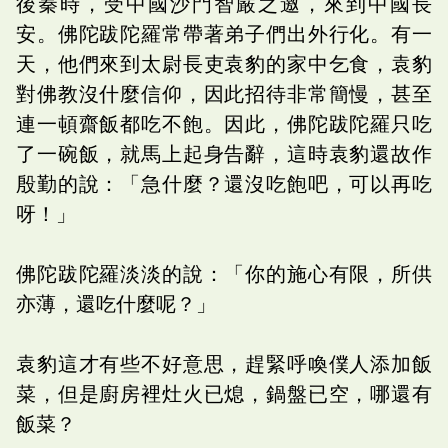
後秦時，受中國沙門智嚴之邀，來到中國長
安。佛陀跋陀羅常帶著弟子們出外行化。有一
天，他們來到太尉長吏袁豹的家中乞食，袁豹
對佛教沒什麼信仰，因此招待非常簡慢，甚至
連一頓齋飯都吃不飽。因此，佛陀跋陀羅只吃
了一碗飯，就馬上起身告辭，這時袁豹還故作
殷勤的說：「急什麼？還沒吃飽吧，可以再吃
呀！」
佛陀跋陀羅淡淡的說：「你的施心有限，所供
亦薄，還吃什麼呢？」
袁豹這才有些不好意思，趕緊呼喚僕人添加飯
菜，但是廚房裡灶火已熄，鍋盤已空，哪還有
飯菜？