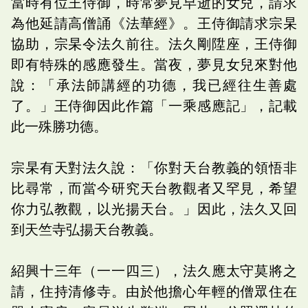
當時有位王侍御，時常夢見早逝的女兒，請求
為他延請高僧誦《法華經》。王侍御請求宗杲
協助，宗杲令法久前往。法久剛陞座，王侍御
即有特殊的感應發生。當夜，夢見女兒來對他
說：「承法師講經的功德，我已經往生善處
了。」王侍御因此作篇「一乘感應記」，記載
此一殊勝功德。
宗杲有天對法久說：「你對天台教義的領悟非
比尋常，而當今研究天台教觀者又罕見，希望
你力弘教觀，以光揚天台。」因此，法久又回
到天竺寺弘揚天台教義。
紹興十三年（一一四三），法久應太守莫將之
請，住持清修寺。由於他擔心年輕的僧眾住在