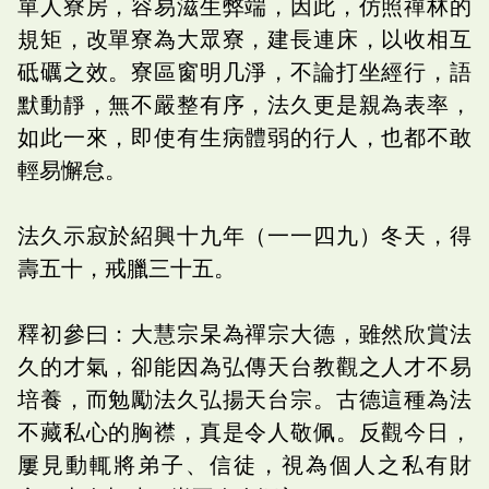
單人寮房，容易滋生弊端，因此，仿照禪林的
規矩，改單寮為大眾寮，建長連床，以收相互
砥礪之效。寮區窗明几淨，不論打坐經行，語
默動靜，無不嚴整有序，法久更是親為表率，
如此一來，即使有生病體弱的行人，也都不敢
輕易懈怠。
法久示寂於紹興十九年（一一四九）冬天，得
壽五十，戒臘三十五。
釋初參曰：大慧宗杲為禪宗大德，雖然欣賞法
久的才氣，卻能因為弘傳天台教觀之人才不易
培養，而勉勵法久弘揚天台宗。古德這種為法
不藏私心的胸襟，真是令人敬佩。反觀今日，
屢見動輒將弟子、信徒，視為個人之私有財