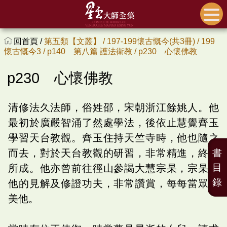
回首頁 /
第五類【文叢】 /
197-199懷古慨今(共3冊) /
199
懷古慨今3 /
p140 第八篇 護法衛教 /
p230 心懷佛教
p230 心懷佛教
清修法久法師，俗姓邵，宋朝浙江餘姚人。他
最初於廣嚴智涌了然處學法，後依止慧覺齊玉
學習天台教觀。齊玉住持天竺寺時，他也隨之
而去，對於天台教觀的研習，非常精進，終有
書
目
所成。他亦曾前往徑山參謁大慧宗杲，宗杲對
錄
他的見解及修證功夫，非常讚賞，每每當眾讚
美他。