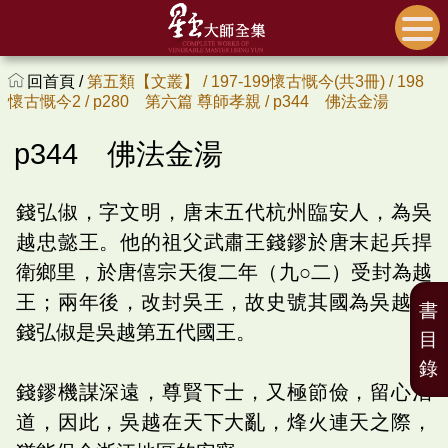
回首頁 /
第五類【文叢】 /
197-199懷古慨今(共3冊) /
198
懷古慨今2 /
p280 第六篇 尊師孝親 /
p344 佛法金湯
p344 佛法金湯
錢弘俶，字文明，唐末五代杭州臨安人，為吳
越忠懿王。他的祖父武肅王錢鏐於唐末起兵捍
衛鄉里，於唐僖宗天復二年（九○二）受封為越
王；兩年後，改封吳王，故史號其國為吳越，
書
錢弘俶是吳越第五代國王。
目
錄
錢鏐機謀深遠，尊賢下士，又極節儉，留心治
道，因此，吳越在天下大亂，烽火連天之際，