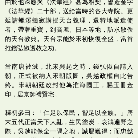
由於他深感與《法華經》甚為相契，曾造金字
《法華經》二十部，送給當時的各大寺院。更
延請螺溪義寂講授天台義理，還特地派遣使
者，帶著重寶，到高麗、日本等地，訪求散佚
的天台教典。天台宗能於宋初恢復全盛，當首
推錢弘俶護教之功。
當南唐被滅，北宋興起之時，錢弘俶自請入
朝，正式被納入宋朝版圖，吳越政權自此告
終。宋朝朝廷改封他為淮海國王，賜玉冊金
印，居京師禮賢宅。
釋初參曰：「仁足以保民，智足以全族。」唐
末五代正當天下大亂，生民塗炭，哀鴻遍野之
際，吳越能保全一隅之地，誠屬難得；而忠懿