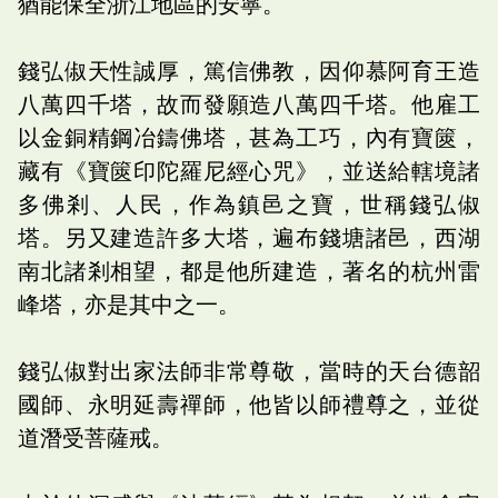
猶能保全浙江地區的安寧。
錢弘俶天性誠厚，篤信佛教，因仰慕阿育王造
八萬四千塔，故而發願造八萬四千塔。他雇工
以金銅精鋼冶鑄佛塔，甚為工巧，內有寶篋，
藏有《寶篋印陀羅尼經心咒》，並送給轄境諸
多佛剎、人民，作為鎮邑之寶，世稱錢弘俶
塔。另又建造許多大塔，遍布錢塘諸邑，西湖
南北諸剎相望，都是他所建造，著名的杭州雷
峰塔，亦是其中之一。
錢弘俶對出家法師非常尊敬，當時的天台德韶
國師、永明延壽禪師，他皆以師禮尊之，並從
道潛受菩薩戒。