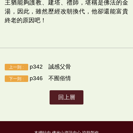
王猶能夠護教、建塔、禮師，堪稱是佛法的金
湯，因此，雖然歷經改朝換代，他卻還能富貴
終老的原因吧！
p342 誠感父骨
上一則 :
p346 不囿俗情
下一則 :
回上層
本網站由 佛光山資訊中心 協助製作