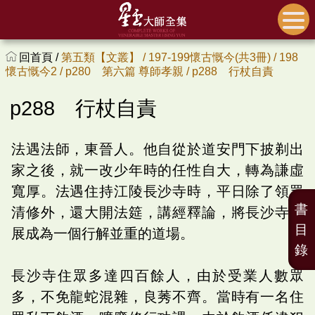
回首頁 /
第五類【文叢】 /
197-199懷古慨今(共3冊) /
198
懷古慨今2 /
p280 第六篇 尊師孝親 /
p288 行杖自責
p288 行杖自責
法遇法師，東晉人。他自從於道安門下披剃出
家之後，就一改少年時的任性自大，轉為謙虛
寬厚。法遇住持江陵長沙寺時，平日除了領眾
書
清修外，還大開法筵，講經釋論，將長沙寺發
目
展成為一個行解並重的道場。
錄
長沙寺住眾多達四百餘人，由於受業人數眾
多，不免龍蛇混雜，良莠不齊。當時有一名住