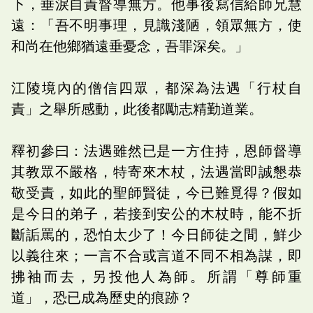
下，垂淚自責督導無方。他事後寫信給師兄慧
遠：「吾不明事理，見識淺陋，領眾無方，使
和尚在他鄉猶遠垂憂念，吾罪深矣。」
江陵境內的僧信四眾，都深為法遇「行杖自
責」之舉所感動，此後都勵志精勤道業。
釋初參曰：法遇雖然已是一方住持，恩師督導
其教眾不嚴格，特寄來木杖，法遇當即誠懇恭
敬受責，如此的聖師賢徒，今已難覓得？假如
是今日的弟子，若接到安公的木杖時，能不折
斷詬罵的，恐怕太少了！今日師徒之間，鮮少
以義往來；一言不合或言道不同不相為謀，即
拂袖而去，另投他人為師。所謂「尊師重
道」，恐已成為歷史的痕跡？