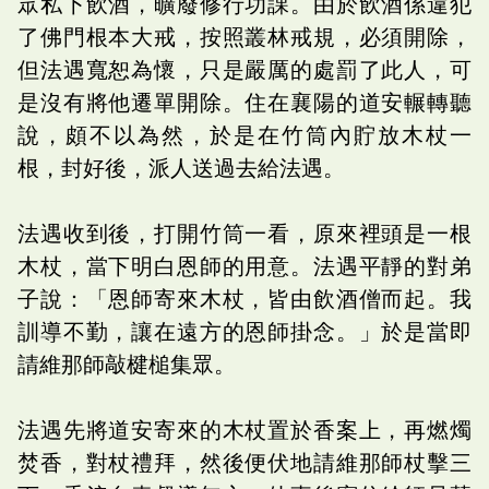
眾私下飲酒，曠廢修行功課。由於飲酒係違犯
了佛門根本大戒，按照叢林戒規，必須開除，
但法遇寬恕為懷，只是嚴厲的處罰了此人，可
是沒有將他遷單開除。住在襄陽的道安輾轉聽
說，頗不以為然，於是在竹筒內貯放木杖一
根，封好後，派人送過去給法遇。
法遇收到後，打開竹筒一看，原來裡頭是一根
木杖，當下明白恩師的用意。法遇平靜的對弟
子說：「恩師寄來木杖，皆由飲酒僧而起。我
訓導不勤，讓在遠方的恩師掛念。」於是當即
請維那師敲楗槌集眾。
法遇先將道安寄來的木杖置於香案上，再燃燭
焚香，對杖禮拜，然後便伏地請維那師杖擊三