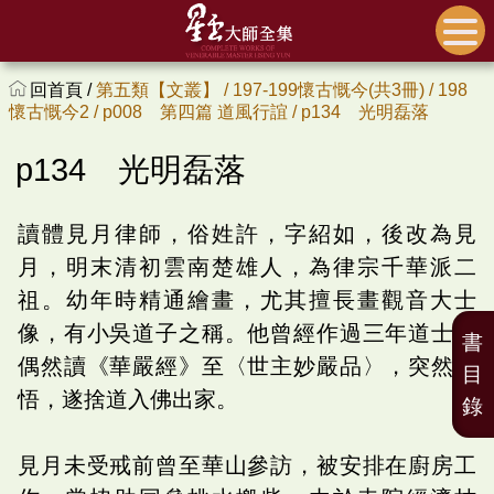
回首頁 /
第五類【文叢】 /
197-199懷古慨今(共3冊) /
198
懷古慨今2 /
p008 第四篇 道風行誼 /
p134 光明磊落
p134 光明磊落
讀體見月律師，俗姓許，字紹如，後改為見
月，明末清初雲南楚雄人，為律宗千華派二
祖。幼年時精通繪畫，尤其擅長畫觀音大士
像，有小吳道子之稱。他曾經作過三年道士，
書
偶然讀《華嚴經》至〈世主妙嚴品〉，突然省
目
悟，遂捨道入佛出家。
錄
見月未受戒前曾至華山參訪，被安排在廚房工