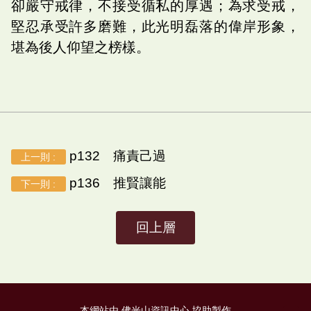
卻嚴守戒律，不接受循私的厚遇；為求受戒，
堅忍承受許多磨難，此光明磊落的偉岸形象，
堪為後人仰望之榜樣。
p132 痛責己過
上一則 :
p136 推賢讓能
下一則 :
回上層
本網站由 佛光山資訊中心 協助製作