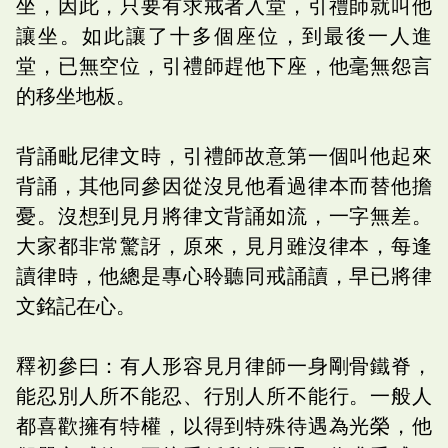
坐，因此，只要有求戒者入堂，引禮師就叫他
讓坐。如此讓了十多個座位，到最後一人進
堂，已無空位，引禮師趕他下座，他毫無怨言
的移坐地板。
背誦毗尼律文時，引禮師故意第一個叫他起來
背誦，其他同參因從沒見他看過律本而替他擔
憂。沒想到見月將律文背誦如流，一字無差。
大家都非常驚訝，原來，見月雖沒律本，每逢
讀律時，他總是專心聆聽同戒誦讀，早已將律
文銘記在心。
釋初參曰：有人形容見月律師一身剛骨鐵脊，
能忍別人所不能忍、行別人所不能行。一般人
都喜歡擁有特權，以得到特殊待遇為光榮，他