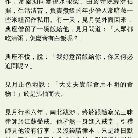
作，常協助同參挑水搬柴。由於寺院經濟拮
据，生活清苦，負責煮飯的年少僧人常暗藏一
些米糧留作私用。有一天，見月從外面回來，
典座僧留了一碗飯給他，見月問道：「大眾都
吃清粥，怎麼會有白飯呢？」
典座不悅，說：「我好意留飯給你，你又何必
追問呢？」
見月正色地說：「大丈夫豈能食用不明的食
物！」於是拂袖而去。
見月行腳六年，南北跋涉，終於跟隨寂光三昧
律師於江蘇受戒。他孑然一身進入戒堂，引禮
師見他沒有行李，又沒錢請律本，只是終日默