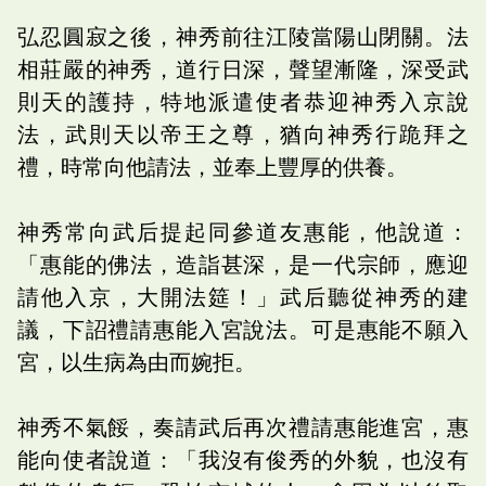
弘忍圓寂之後，神秀前往江陵當陽山閉關。法
相莊嚴的神秀，道行日深，聲望漸隆，深受武
則天的護持，特地派遣使者恭迎神秀入京說
法，武則天以帝王之尊，猶向神秀行跪拜之
禮，時常向他請法，並奉上豐厚的供養。
神秀常向武后提起同參道友惠能，他說道：
「惠能的佛法，造詣甚深，是一代宗師，應迎
請他入京，大開法筵！」武后聽從神秀的建
議，下詔禮請惠能入宮說法。可是惠能不願入
宮，以生病為由而婉拒。
神秀不氣餒，奏請武后再次禮請惠能進宮，惠
能向使者說道：「我沒有俊秀的外貌，也沒有