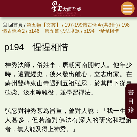
回首頁 /
第五類【文叢】 /
197-199懷古慨今(共3冊) /
198
懷古慨今2 /
p146 第五篇 弘法度眾 /
p194 惺惺相惜
p194 惺惺相惜
神秀法師，俗姓李，唐朝河南開封人。他年少
時，遍覽經史，後來發出離心，立志出家。在
蘇州雙峰東山寺遇到五祖弘忍，於其門下從事
砍柴、汲水等雜役，並學習禪法。
書
目
錄
弘忍對神秀甚為器重，曾對人說：「我一生度
人甚多，但若論對佛法有深入的研究和理解
者，無人能及得上神秀。」