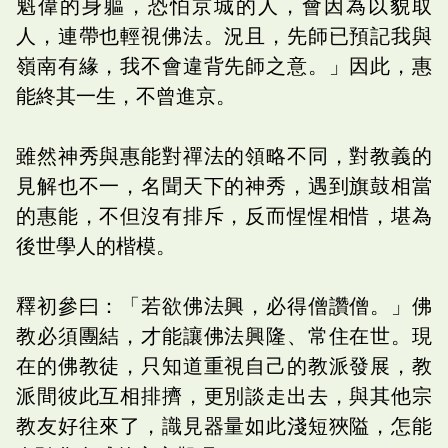
魁偉的身軀，恐怕京城的人，會因為以貌取
人，連帶也輕視佛法。況且，先師已預記我與
嶺南有緣，我不會違背先師之意。」因此，惠
能終其一生，不曾進京。
雖然神秀與惠能對禪法的領略不同，對教義的
見解也不一，名聞天下的神秀，遇到旗鼓相當
的惠能，不但沒有排斥，反而惺惺相惜，堪為
後世學人的楷模。
釋初參曰：「若欲佛法興，必得僧讚僧。」佛
教必須團結，才能讓佛法興隆、常住在世。現
在的佛教徒，只知道重視自己的教派發展，教
派間彼此互相排擠，更別談走出去，與其他宗
教友好往來了，識見器量如此淺短狹隘，怎能