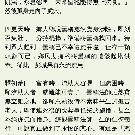
飢渴，永息怨害，未來望牠能得無上法食。」
然後孤身走向了虎穴。
四更天時，鄉人聽說曇稱竟然隻身涉險，即刻
召集壯丁，分持棍棒，準備將曇稱找回來。待
到眾人趕到，曇稱已不幸遭虎吞噬，僅存一顆
頭顱而已，鄉民悲痛的將曇稱的遺骸起塔供
奉。從此，彭城果真永絕虎患。
釋初參曰：富有時，濟助人容易，但窮困時，
願濟助人者，就難能可貴了。曇稱法師雖然貧
無立錐之地，卻願意執役侍奉素昧平生的孤苦
老人，即使連死後的喪葬事也樂於施捨，甚至
為絕虎患而捨身。綜觀曇稱法師一生的仁德義
行，可說真正做到了永恆的悲心。有道是「慈