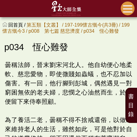
回首頁 /
第五類【文叢】 /
197-199懷古慨今(共3冊) /
199
懷古慨今3 /
p008 第七篇 慈悲濟度 /
p034 恆心難發
p034 恆心難發
曇稱法師，晉末劉宋河北人。他自幼便心地柔
軟、慈悲愛物，即使微賤如蟲蟻，也不忍加以
傷害。有一回，他行腳到彭城，偶然遇見一對
窮困無依的老夫婦，悲憫之心油然而生，於是
書
便留下來侍奉照顧。
目
錄
為了養活二老，曇稱不得不捨戒還俗，以做工
來維持老人的生活，雖然如此，可是他對於自