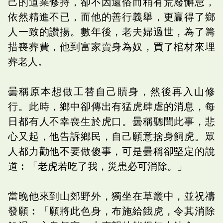
己的道業修持，卻不因還俗而稍有荒廢懈怠，
依然精進不已，而他的善行義舉，更贏得了鄉
人一致的讚揚。數年後，老夫婦過世，為了籌
措喪葬費，他到富家賣身為奴，買了棺材來埋
葬老人。
曇稱原本想做工替自己贖身，然後再入山修
行。此時，鄉中卻傳出有猛虎肆虐的消息，每
日都有人不幸喪生於虎口。曇稱聽聞此事，悲
心又起，他告訴鄉民，自己願意捨身飼虎。眾
人都力勸他不要做傻事，可是曇稱卻堅定的說
道︰「老虎若吃了我，災患必可消除。」
當晚他來到山郊野外，獨坐在草叢中，並祝禱
發願︰「願將此色身，布施給餓虎，令其消除