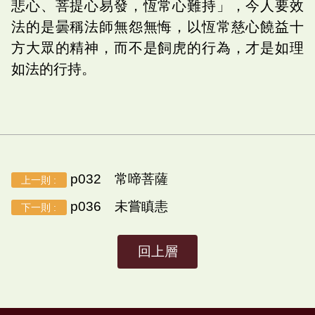
悲心、菩提心易發，恆常心難持」，今人要效
法的是曇稱法師無怨無悔，以恆常慈心饒益十
方大眾的精神，而不是飼虎的行為，才是如理
如法的行持。
p032 常啼菩薩
上一則 :
p036 未嘗瞋恚
下一則 :
回上層