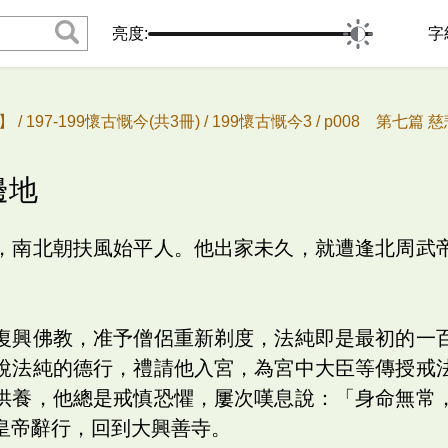
亮度:
字
 /
197-199懷古慨今(共3冊) /
199懷古慨今3 /
p008 第七篇 慈
邊地
，南北朝扶風始平人。他出家未久，就遭逢北周武
。
復興佛教，准予僧侶重新剃度，法純即是最初的一
說法純的德行，禮請他入宮，為宮中大臣等傳授戒
供養，他總是戒慎恐懼，屢次嘆息說：「身命無常
皇帝辭行，回到大興善寺。