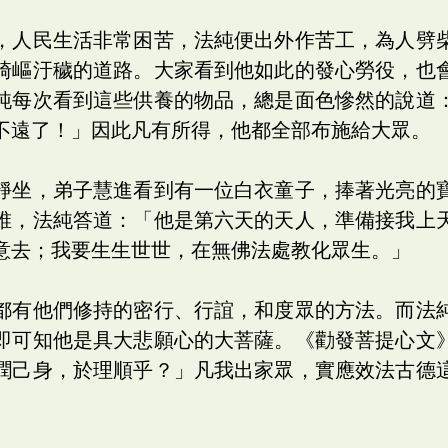
，人民生活非常困苦，法純便出外作苦工，為人劈
崎嶇汙穢的道路。大家看到他如此的發心勞役，也
純每次看到這些供養的物品，總是面色慘然的說道
不遠了！」因此凡有所得，他都全部布施給大眾。
靜坐，弟子慧進看到有一位白衣童子，捧著光亮的
誰，法純答道：「他是第六天的天人，準備接我上
意去；我要生生世世，在無佛法處教化眾生。」
都有他們修持的密行、行誼，和度眾的方法。而法
即可知他是具大悲願心的大菩薩。《勸發菩提心文
潤己身，於理順乎？」凡我出家眾，實應效法古德