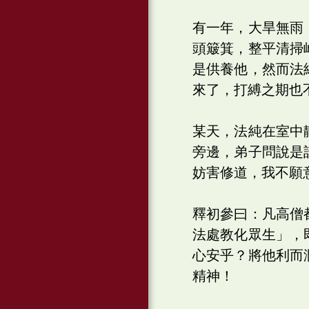
有一年，大旱無雨
頭簸箕，整平清掃
是供養他，然而法
來了，打縛之期也
某天，法純在室中
旁邊，弟子問說是
妨害修道，我不願
釋初參曰：凡高僧
法處教化眾生」，
心安乎？將他利而
精神！