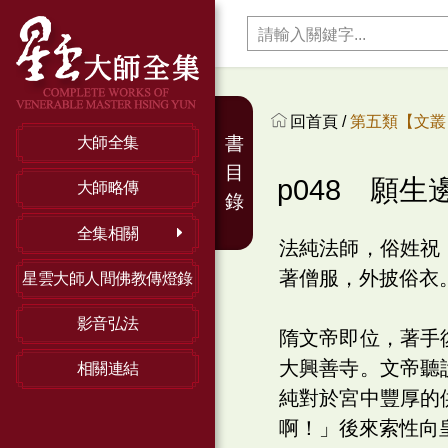
回首頁 /
第五類【文叢】
書
大師全集
目
p048 願生
大師略傳
錄
全集相關
法純法師，俗姓祝
著僧服，外披俗衣
星雲大師人間佛教傳燈錄
影音弘法
隋文帝即位，著手
大興善寺。文帝聽
相關連結
純對於宮中豐厚的
啊！」後來索性向