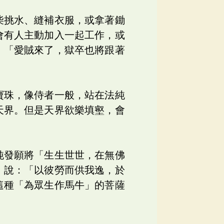
柴挑水、縫補衣服，或拿著鋤
會有人主動加入一起工作，或
：「愛賊來了，獄卒也將跟著
寶珠，像侍者一般，站在法純
天界。但是天界欲樂填壑，會
純發願將「生生世世，在無佛
》說：「以彼勞而供我逸，於
這種「為眾生作馬牛」的菩薩