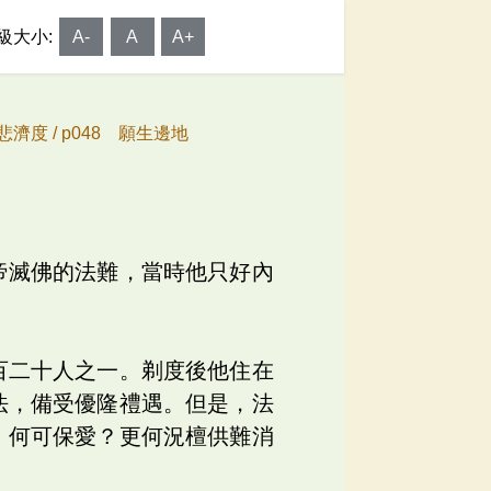
級大小:
A-
A
A+
悲濟度 /
p048 願生邊地
帝滅佛的法難，當時他只好內
百二十人之一。剃度後他住在
法，備受優隆禮遇。但是，法
，何可保愛？更何況檀供難消