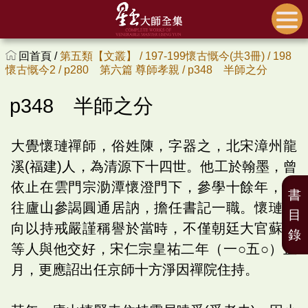
回首頁 /
第五類【文叢】 /
197-199懷古慨今(共3冊) /
198
懷古慨今2 /
p280 第六篇 尊師孝親 /
p348 半師之分
p348 半師之分
大覺懷璉禪師，俗姓陳，字器之，北宋漳州龍
溪(福建)人，為清源下十四世。他工於翰墨，曾
依止在雲門宗泐潭懷澄門下，參學十餘年，後
書
往廬山參謁圓通居訥，擔任書記一職。懷璉一
目
向以持戒嚴謹稱譽於當時，不僅朝廷大官蘇軾
錄
等人與他交好，宋仁宗皇祐二年（一○五○）正
月，更應詔出任京師十方淨因禪院住持。