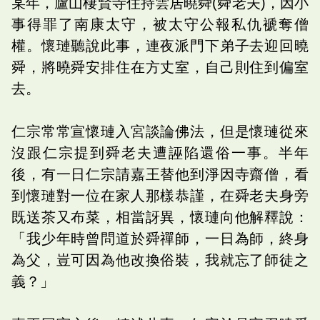
某年，廬山棲賢寺住持雲居曉舜(舜老夫)，因小
事得罪了南康太守，被太守公報私仇褫奪僧
權。懷璉聽說此事，連夜派門下弟子去迎回曉
舜，將曉舜安排住在方丈室，自己則住到偏室
去。
仁宗常常宣懷璉入宮談論佛法，但是懷璉從來
沒跟仁宗提到舜老夫遭誣陷還俗一事。半年
後，有一日仁宗請嘉王替他到淨因寺齋僧，看
到懷璉對一位在家人那樣恭謹，在舜老夫身旁
既送茶又布菜，相當訝異，懷璉向他解釋說：
「我少年時曾問道於舜禪師，一日為師，終身
為父，豈可因為他改換俗裝，我就忘了師徒之
義？」