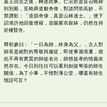
嘉王回宮之後，轉述此事。仁宗於是宣召曉舜
到別殿，見曉舜道貌奇偉，對談問答高妙，不
禁讚歎：「道韻奇偉，真是山林達士。」便下
詔准許他回復僧籍，並賜紫衣銀缽，仍然住持
於棲賢寺。
釋初參曰：「一日為師，終身為父」，古人對
師長是絕對的尊敬與服從，即使事過境遷，彼
此不再有實質的師徒名分，師慈徒孝的情義依
然存在。今日則往往可以看到劍拔弩張的師生
關係，為了小事，不惜對薄公堂，哪還有師生
情誼可言？