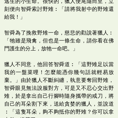
逃生的小生命。很快的，獵人便尾隨而至，立
刻便向智舜索討野雉︰「請將我射中的野雉還
給我！」
智舜為了挽救野雉一命，慈悲的勸說著獵人︰
「牠雖是飛禽，但也是一條生命，請你看在佛
門護生的分上，放牠一命吧。」
獵人不同意，他回答智舜道︰「這野雉足以當
我的一盤菜哩！怎麼能憑你幾句話就輕易放
棄。」由於獵人不斷糾纏，執意要奪回野雉，
智舜眼見無法說服對方，可是又不忍心交出野
雉，於是拿出自己行腳時隨身攜帶的戒刀，將
自己的耳朵割下來，送給貪婪的獵人，並說道
︰「這隻耳朵，夠不夠抵你的野雉？你可以拿