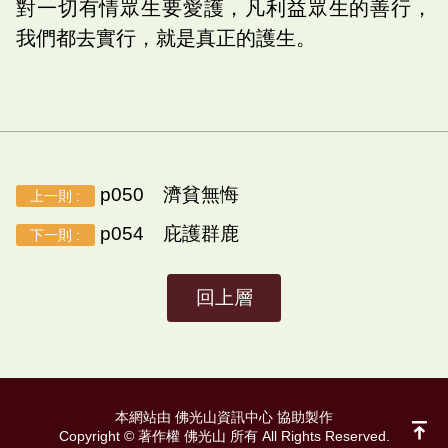
對一切有情眾生要愛護，凡利益眾生的善行，
我們都去實行，就是真正的護生。
p050 濟貧無悔
上一則 :
p054 庇護群鹿
下一則 :
回上層
本網站由 佛光山資訊中心 協助製作
Copyright © 著作權 佛光山 所有 All Rights Reserved.