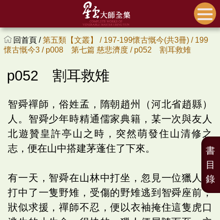
回首頁 /
第五類【文叢】 /
197-199懷古慨今(共3冊) /
199
懷古慨今3 /
p008 第七篇 慈悲濟度 /
p052 割耳救雉
p052 割耳救雉
智舜禪師，俗姓孟，隋朝趙州（河北省趙縣）
人。智舜少年時精通儒家典籍，某一次與友人
北遊贊皇許亭山之時，突然萌發住山清修之
志，便在山中搭建茅蓬住了下來。
書
目
有一天，智舜在山林中打坐，忽見一位獵人，
錄
打中了一隻野雉，受傷的野雉逃到智舜座前，
狀似求援，禪師不忍，便以衣袖掩住這隻虎口