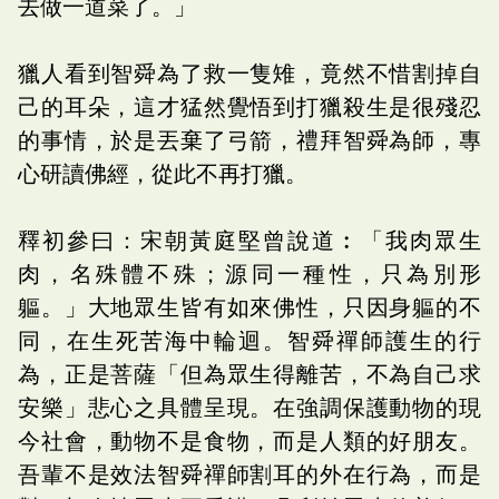
去做一道菜了。」
獵人看到智舜為了救一隻雉，竟然不惜割掉自
己的耳朵，這才猛然覺悟到打獵殺生是很殘忍
的事情，於是丟棄了弓箭，禮拜智舜為師，專
心研讀佛經，從此不再打獵。
釋初參曰：宋朝黃庭堅曾說道︰「我肉眾生
肉，名殊體不殊；源同一種性，只為別形
軀。」大地眾生皆有如來佛性，只因身軀的不
同，在生死苦海中輪迴。智舜禪師護生的行
為，正是菩薩「但為眾生得離苦，不為自己求
安樂」悲心之具體呈現。在強調保護動物的現
今社會，動物不是食物，而是人類的好朋友。
吾輩不是效法智舜禪師割耳的外在行為，而是