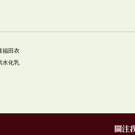
 披福田衣
 供水化乳