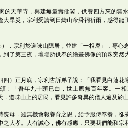
家的天華寺，興建無量壽佛閣，供養四方來的雲
逢大旱災，宗利受請到日鑄山帝舜祠祈雨，感得龍
○），宗利於道味山隱居，並建「一相庵」，專心
，到了第三夜，壇場所供奉的繪畫佛像的頂珠突然
四四）正月底，宗利告訴弟子說：「我看見白蓮花
偈頌：「吾年九十頭已白，世上應無百年客。一相
天，道味山上的居民，看見許多奇異的僧人遍及於
時喪母，雖無機會報養育之恩，給予服侍奉養，卻
中之大孝。人有誠心，佛有感應，只要我們能和宗