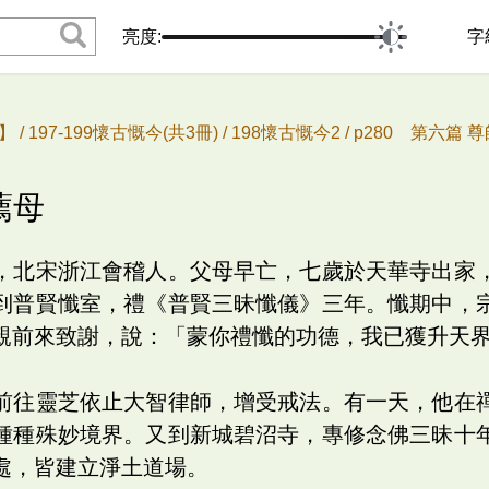
亮度:
字
 /
197-199懷古慨今(共3冊) /
198懷古慨今2 /
p280 第六篇 尊
薦母
，北宋浙江會稽人。父母早亡，七歲於天華寺出家
到普賢懺室，禮《普賢三昧懺儀》三年。懺期中，
親前來致謝，說：「蒙你禮懺的功德，我已獲升天
前往靈芝依止大智律師，增受戒法。有一天，他在
種種殊妙境界。又到新城碧沼寺，專修念佛三昧十
處，皆建立淨土道場。