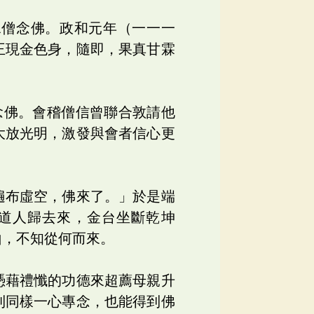
水僧念佛。政和元年（一一一
王現金色身，隨即，果真甘霖
念佛。會稽僧信曾聯合敦請他
大放光明，激發與會者信心更
遍布虛空，佛來了。」於是端
道人歸去來，金台坐斷乾坤
山，不知從何而來。
憑藉禮懺的功德來超薦母親升
利同樣一心專念，也能得到佛