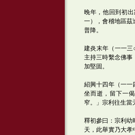
晚年，他回到初出
一），會稽地區茲
普降。
建炎末年（一一三
主持三時繫念佛事
加堅固。
紹興十四年（一一
坐而逝，留下一
窄。」宗利往生當
釋初參曰：宗利幼
天，此舉實乃大孝