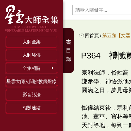
回首頁 /
第五類【文叢】
書
大師全集
目
P364 禮懺
大師略傳
錄
全集相關
宗利法師，俗姓高
謙參學。神悟派他
星雲大師人間佛教傳燈錄
圓滿之日，夢見母
影音弘法
懺儀結束後，宗利
相關連結
池、蓮華、寶林等
天封等地，每到一