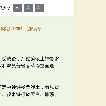
級大小:
A-
A
A+
師孝親 /
P364 禮懺薦母
，受戒後，到姑蘇依止神悟處
宗利親見普賢菩薩從空而過。
界。」
禪定中神遊極樂淨土，看見寶
年。後來遊行於天台、雁蕩、