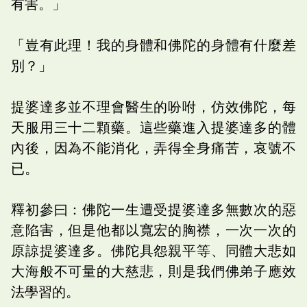
有害。」
「豈有此理！我的身體和佛陀的身體有什麼差
別？」
提婆達多並不理會醫生的吩咐，仿效佛陀，每
天服用三十二顆藥。這些藥進入提婆達多的體
內後，因為不能消化，弄得全身痛苦，哀號不
已。
釋初參曰：佛陀一生遭受提婆達多無數次的惡
意陷害，但是他都以寬宏的胸襟，一次一次的
原諒提婆達多。佛陀具怨親平等、同體大悲如
大海般不可量的大慈悲，則是我們佛弟子應效
法學習的。