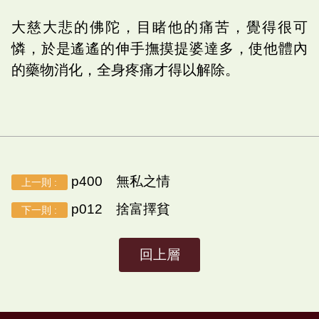
大慈大悲的佛陀，目睹他的痛苦，覺得很可
憐，於是遙遙的伸手撫摸提婆達多，使他體內
的藥物消化，全身疼痛才得以解除。
p400 無私之情
上一則 :
p012 捨富擇貧
下一則 :
回上層