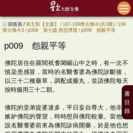
回首頁 /
第五類【文叢】 /
197-199懷古慨今(共3冊) /
199
懷古慨今3 /
p008 第七篇 慈悲濟度 /
p009 怨親平等
p009 怨親平等
佛陀居住在羅閱祇耆闍崛山中之時，有一次不
慎染患感冒，當時的名醫耆婆為佛陀診斷後，
以三十二種藥草，調配成藥丸，並請佛陀每天
按時服用三十二顆。
書
目
佛陀的堂弟提婆達多，平日妄自尊大，他非常
錄
嫉妒佛陀的聲望，時時想與佛陀較量。當他聽
說名醫耆婆前來為佛陀診病開藥，於是他也想