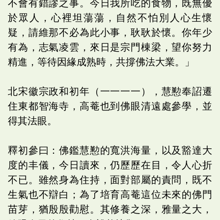
不會有錯謬之事。今日我所吃的食物，既無優
於眾人，心裡坦蕩蕩，自然不怕別人心生懷
疑，請維那不必為此小事，耿耿於懷。你年少
有為，志氣凌雲，來日是宗門棟梁，望你努力
精進，等待因緣成熟時，共撐佛法大業。」
北宋徽宗政和初年（一一一一），慧懃奉詔遷
住東都智海寺，高菴也到佛眼清遠處參學，並
得其法眼。
釋初參曰：佛鑑慧懃的寬洪海量，以及豁達大
度的丰儀，今日讀來，仍歷歷在目，令人心折
不已。雖然身為住持，面對部屬的責問，既不
生氣也不辯白；為了培育高菴這位未來的佛門
苗芽，猶殷殷勸慰。其修養之深，雅量之大，