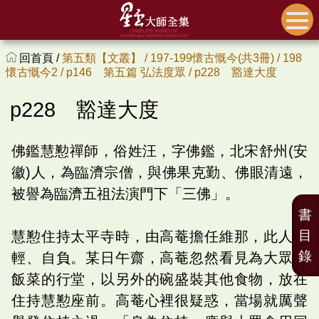
回首頁 /
第五類【文叢】 /
197-199懷古慨今(共3冊) /
198
懷古慨今2 /
p146 第五篇 弘法度眾 /
p228 豁達大度
p228 豁達大度
佛鑑慧懃禪師，俗姓汪，字佛鑑，北宋舒州(安
徽)人，為臨濟宗僧，與佛果克勤、佛眼清遠，
被譽為臨濟五祖法演門下「三佛」。
書
目
慧懃住持太平寺時，由高菴擔任維那，此人年
錄
輕、自負。某日午齋，高菴忽然看見為大眾添
飯菜的行堂，以另外的碗盛裝其他食物，放在
住持慧懃座前。高菴心裡很疑惑，當場就厲聲