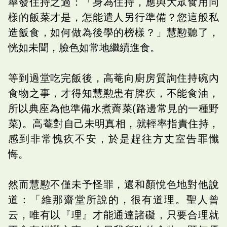
舉發住持之過：「身為住持，應與大眾食用同
樣的飯菜才是，怎能遣人另行準備？您這般私
造飯食，如何做為後學的榜樣？」慧懃聽了，
恍如未聞，臉色如常地繼續進食。
等到過堂吃完飯後，高菴向廚房質詢住持碗內
食物之事，才得知慧懃患有脾疾，不能食油，
所以典座為他準備水煮薺菜(路邊常見的一種野
菜)。高菴對自己未明真相，就輕率指責住持，
感到非常愧疚不安，於是趕往方丈室告罪懺
悔。
然而慧懃不僅未予怪罪，還和顏悅色地對他說
道：「維那齋堂所說的，很有道理。聖人曾
云，唯有以『理』才能通達諸礙，只要合理就