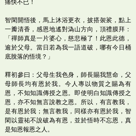
痛快不已！
智閑開悟後，馬上沐浴更衣，披搭袈裟，點上
一瓣清香，感恩地遙對溈山方向，頂禮膜拜：
「禪師真是一片婆心，慈悲極了！此恩此德，
逾於父母。當日若為我一語道破，哪有今日桶
底脫落的悟境？」
釋初參曰：父母生我色身，師長賜我慧命，父
母師長均有恩於我。今人專以物質之賜為有
恩，不知知識傳授之恩。即使明白知識傳授之
恩，亦不知無言說教之恩。所以，有言教我，
是有恩於我；無言教我，同樣亦有恩於我，智
閑以靈祐不說破為有恩，並於悟時不忘恩，真
是知恩報恩之人。