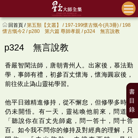
回首頁 /
第五類【文叢】 /
197-199懷古慨今(共3冊) /
198
懷古慨今2 /
p280 第六篇 尊師孝親 /
p324 無言說教
p324 無言說教
香嚴智閑法師，唐朝青州人。出家後，慕法勤
學，事師有禮，初參百丈懷海，懷海圓寂後，
前往依止溈山靈祐學習。
書
目
他平日雖精進修持，從不懈怠，但修學多時，
錄
仍未開悟。有一天，靈祐喚他前來，問道：
「聽說你在百丈先師處，問一答十，問十答
百。如今我不問你的修持及對經典的理解，只