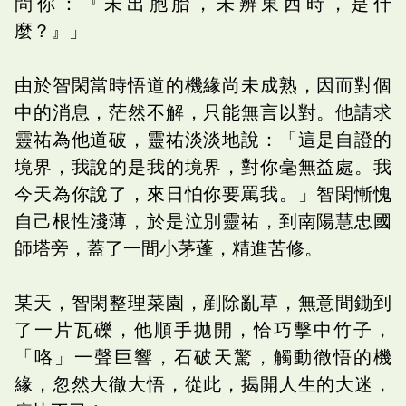
問你：『未出胞胎，未辨東西時，是什
麼？』」
由於智閑當時悟道的機緣尚未成熟，因而對個
中的消息，茫然不解，只能無言以對。他請求
靈祐為他道破，靈祐淡淡地說：「這是自證的
境界，我說的是我的境界，對你毫無益處。我
今天為你說了，來日怕你要罵我。」智閑慚愧
自己根性淺薄，於是泣別靈祐，到南陽慧忠國
師塔旁，蓋了一間小茅蓬，精進苦修。
某天，智閑整理菜園，剷除亂草，無意間鋤到
了一片瓦礫，他順手拋開，恰巧擊中竹子，
「咯」一聲巨響，石破天驚，觸動徹悟的機
緣，忽然大徹大悟，從此，揭開人生的大迷，