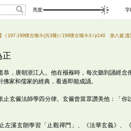
亮度:
字
 /
197-199懷古慨今(共3冊) /
199懷古慨今3 /
p140 第八篇 護
為正
道恭，唐朝浙江人。他在襁褓時，每次聽到誦經念
對佛家和儒家的經典，看過即能成誦。
依止玄儼法師學四分律。玄儼曾當眾讚美他：「你
止左溪玄朗學習「止觀禪門」、《法華玄義》、