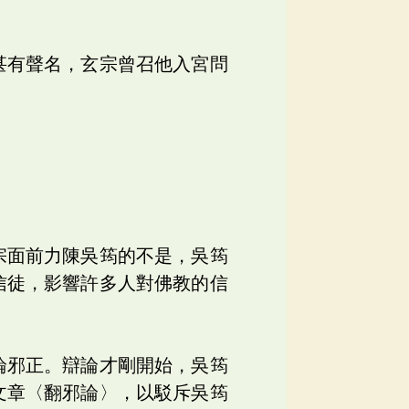
甚有聲名，玄宗曾召他入宮問
」
宗面前力陳吳筠的不是，吳筠
信徒，影響許多人對佛教的信
論邪正。辯論才剛開始，吳筠
文章〈翻邪論〉，以駁斥吳筠