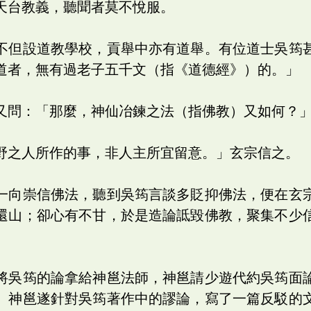
天台教義，聽聞者莫不悅服。
不但設道教學校，貢舉中亦有道舉。有位道士吳筠
道者，無有過老子五千文（指《道德經》）的。」
又問：「那麼，神仙冶鍊之法（指佛教）又如何？
野之人所作的事，非人主所宜留意。」玄宗信之。
一向崇信佛法，聽到吳筠言談多貶抑佛法，便在玄
還山；卻心有不甘，於是造論詆毀佛教，聚集不少
將吳筠的論拿給神邕法師，神邕請少遊代約吳筠面
。神邕遂針對吳筠著作中的謬論，寫了一篇反駁的