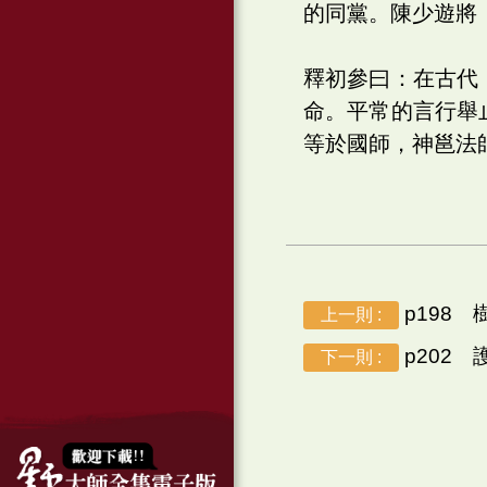
的同黨。陳少遊將
釋初參曰：在古代
命。平常的言行舉
等於國師，神邕法
p198 
上一則 :
p202 
下一則 :