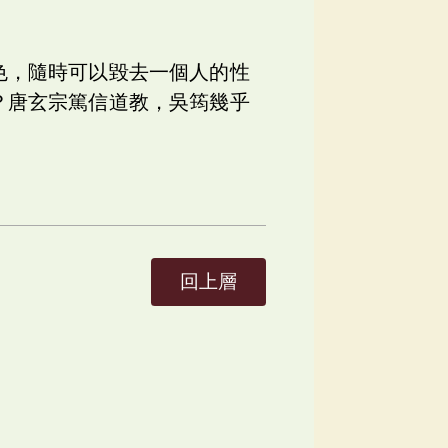
色，隨時可以毀去一個人的性
？唐玄宗篤信道教，吳筠幾乎
回上層