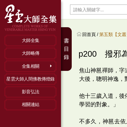
回首頁 /
第五類【文叢】
書
大師全集
目
p200 撥邪
大師略傳
錄
全集相關
焦山神邕禪師，字
大後，聰明神逸，
星雲大師人間佛教傳燈錄
影音弘法
他十三歲入道，後
學習的對象。」
相關連結
不多久，神邕去依