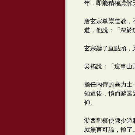
年，即能精確講解
唐玄宗尊崇道教，
道，他說：「深於
玄宗聽了直點頭，
吳筠說：「這事山
擔任內侍的高力士
知道後，憤而辭宮
仰。
浙西觀察使陳少遊
就無言可論，輸了