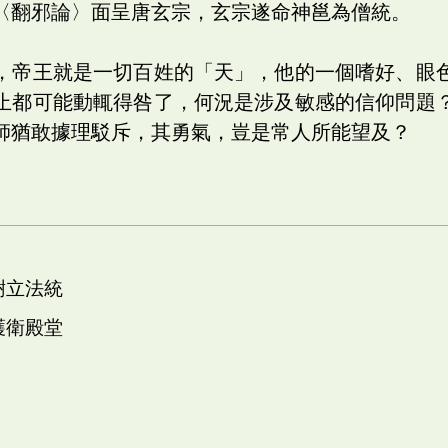
〈翻邪論〉面呈唐玄宗，玄宗遂命神邕為僧統。
，帝王就是一切百姓的「天」，他的一個嗜好、眼
止都可能動輒得咎了，何況是涉及敏感的信仰問題
師猶敢據理駁斥，其勇氣，豈是常人所能望及？
樹立法統
護衛殿堂