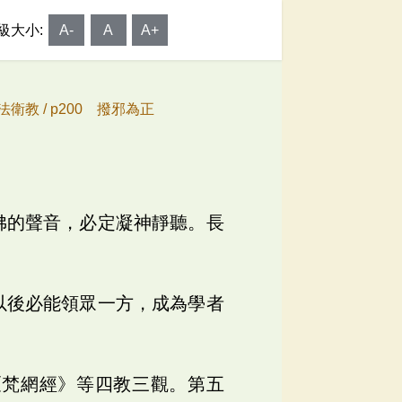
級大小:
A-
A
A+
法衛教 /
p200 撥邪為正
佛的聲音，必定凝神靜聽。長
以後必能領眾一方，成為學者
《梵網經》等四教三觀。第五