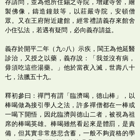
存請問，並為他所住錫之寺院，增建寺舍，繪
製佛像，鑄造鐘鼓等，以莊嚴寺院，安頓僧
眾。又在王府附近建館，經常禮請義存來館舍
小住弘法，若遇有疑問，必向義存請益。
義存於開平二年（九○八）示疾，閩王為他延醫
診治，又授之以藥，義存說：「我並沒有病，
毋須吃這些湯藥。」他於當夜入滅，世壽八十
七，法臘五十九。
釋初參曰：禪門有謂「臨濟喝，德山棒」，以
棒喝做為接引學人之法，許多禪僧都在一棒或
一喝下開悟，因此臨濟與德山二者，被視為祖
席的棒喝英雄。棒喝雖然看起來是體罰，是責
備，但其實非常慈悲含蓄，一般不夠資格的學