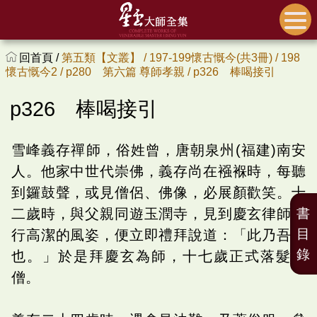
回首頁 /
第五類【文叢】 /
197-199懷古慨今(共3冊) /
198
懷古慨今2 /
p280 第六篇 尊師孝親 /
p326 棒喝接引
p326 棒喝接引
雪峰義存禪師，俗姓曾，唐朝泉州(福建)南安
人。他家中世代崇佛，義存尚在襁褓時，每聽
到鑼鼓聲，或見僧侶、佛像，必展顏歡笑。十
二歲時，與父親同遊玉潤寺，見到慶玄律師道
書
目
行高潔的風姿，便立即禮拜說道：「此乃吾師
錄
也。」於是拜慶玄為師，十七歲正式落髮為
僧。