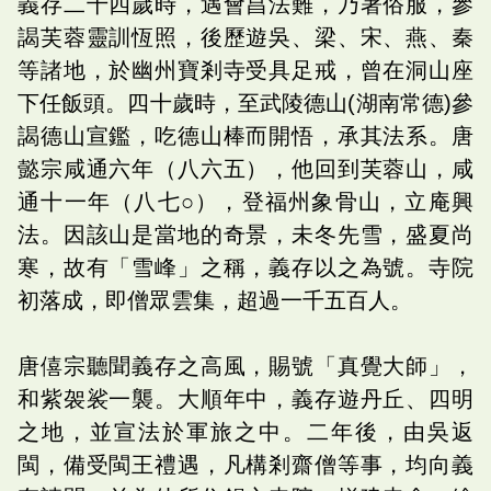
義存二十四歲時，遇會昌法難，乃著俗服，參
謁芙蓉靈訓恆照，後歷遊吳、梁、宋、燕、秦
等諸地，於幽州寶剎寺受具足戒，曾在洞山座
下任飯頭。四十歲時，至武陵德山(湖南常德)參
謁德山宣鑑，吃德山棒而開悟，承其法系。唐
懿宗咸通六年（八六五），他回到芙蓉山，咸
通十一年（八七○），登福州象骨山，立庵興
法。因該山是當地的奇景，未冬先雪，盛夏尚
寒，故有「雪峰」之稱，義存以之為號。寺院
初落成，即僧眾雲集，超過一千五百人。
唐僖宗聽聞義存之高風，賜號「真覺大師」，
和紫袈裟一襲。大順年中，義存遊丹丘、四明
之地，並宣法於軍旅之中。二年後，由吳返
閩，備受閩王禮遇，凡構剎齋僧等事，均向義