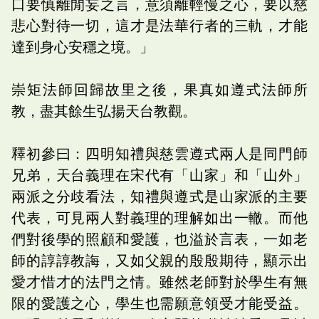
口要慎離閒妄之言，意須離輕慢之心，要以慈
悲心對待一切，這才是法華行者的三軌，才能
達到身心安穩之境。」
崇矩法師回歸故里之後，果真如遵式法師所
教，盡其餘生弘揚天台教觀。
釋初參曰：四明知禮與慈雲遵式兩人是同門師
兄弟，天台義理在宋代有「山家」和「山外」
兩派之分歧看法，知禮與遵式是山家派的主要
代表，可見兩人對義理的理解如出一轍。而他
們對後學的照顧和愛護，也溢於言表，一如老
師的諄諄教誨，又如父親的殷殷期待，顯示出
愛才惜才的法門之情。雖然老師對於學生有無
限的愛護之心，學生也需願意領受才能受益。