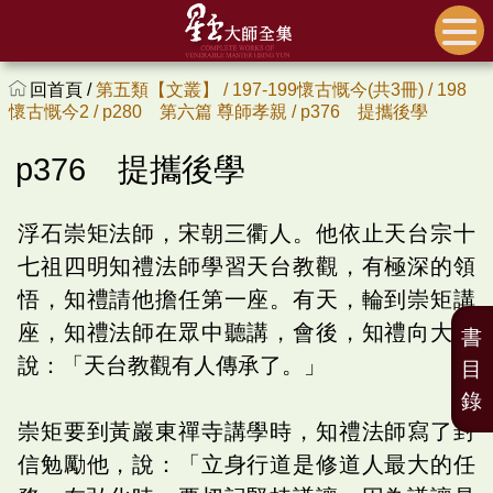
回首頁 /
第五類【文叢】 /
197-199懷古慨今(共3冊) /
198
懷古慨今2 /
p280 第六篇 尊師孝親 /
p376 提攜後學
p376 提攜後學
浮石崇矩法師，宋朝三衢人。他依止天台宗十
七祖四明知禮法師學習天台教觀，有極深的領
悟，知禮請他擔任第一座。有天，輪到崇矩講
座，知禮法師在眾中聽講，會後，知禮向大眾
書
說：「天台教觀有人傳承了。」
目
錄
崇矩要到黃巖東禪寺講學時，知禮法師寫了封
信勉勵他，說：「立身行道是修道人最大的任