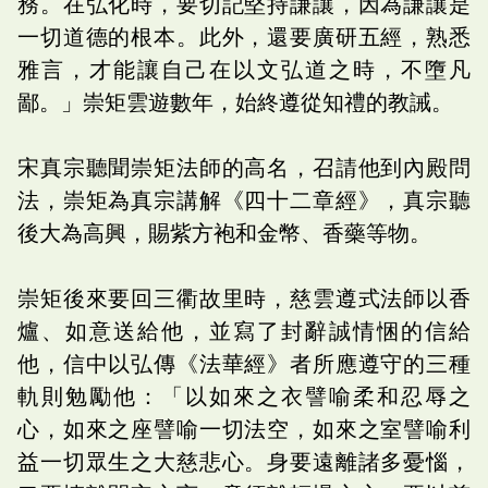
務。在弘化時，要切記堅持謙讓，因為謙讓是
一切道德的根本。此外，還要廣研五經，熟悉
雅言，才能讓自己在以文弘道之時，不墮凡
鄙。」崇矩雲遊數年，始終遵從知禮的教誡。
宋真宗聽聞崇矩法師的高名，召請他到內殿問
法，崇矩為真宗講解《四十二章經》，真宗聽
後大為高興，賜紫方袍和金幣、香藥等物。
崇矩後來要回三衢故里時，慈雲遵式法師以香
爐、如意送給他，並寫了封辭誠情悃的信給
他，信中以弘傳《法華經》者所應遵守的三種
軌則勉勵他：「以如來之衣譬喻柔和忍辱之
心，如來之座譬喻一切法空，如來之室譬喻利
益一切眾生之大慈悲心。身要遠離諸多憂惱，