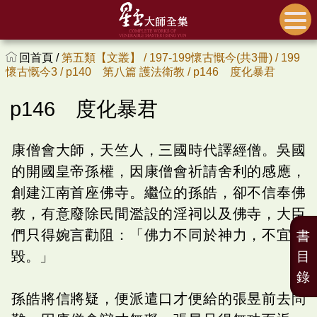
回首頁 /
第五類【文叢】 /
197-199懷古慨今(共3冊) /
199
懷古慨今3 /
p140 第八篇 護法衛教 /
p146 度化暴君
p146 度化暴君
康僧會大師，天竺人，三國時代譯經僧。吳國
的開國皇帝孫權，因康僧會祈請舍利的感應，
創建江南首座佛寺。繼位的孫皓，卻不信奉佛
教，有意廢除民間濫設的淫祠以及佛寺，大臣
們只得婉言勸阻：「佛力不同於神力，不宜輕
書
毀。」
目
錄
孫皓將信將疑，便派遣口才便給的張昱前去問