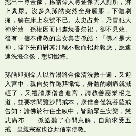
挖出一尊金像，孫皓命人將金像丟入廁所，淋
上糞尿。沒多久孫皓突然全身腫脹，下體劇
痛，躺在床上哀號不已。太史占卦，乃冒犯大
神所致，孫權因而四處燒香祭祀，卻不見效。
後有一信奉佛教的宮女稟告孫皓：「佛才是大
神，陛下先前對其汙穢不敬而招此報應，應速
速洗滌金像，懇切懺悔。」
孫皓即刻命人以香湯將金像清洗數十遍，又迎
入宮中，親自焚香跪拜懺悔，身體的劇痛就減
輕了，又禮請康僧會進宮，請教善惡業報之
道，並要求閱覽沙門戒本，康僧會僅就菩薩戒
告知：諸佛於行住坐臥中，皆願眾生安樂，慈
悲廣布……孫皓聽了心開意解，自願求受五
戒，皇親宗室也從此信奉佛教。