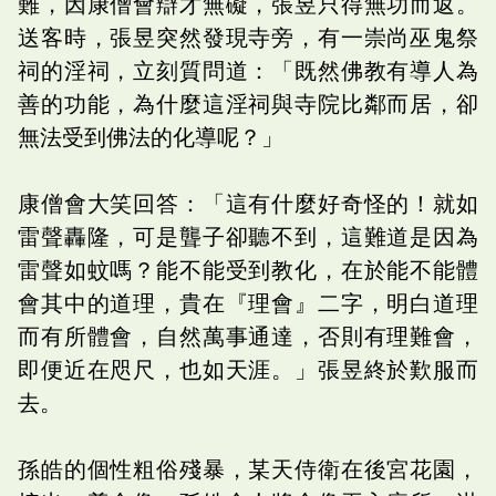
難，因康僧會辯才無礙，張昱只得無功而返。
送客時，張昱突然發現寺旁，有一崇尚巫鬼祭
祠的淫祠，立刻質問道：「既然佛教有導人為
善的功能，為什麼這淫祠與寺院比鄰而居，卻
無法受到佛法的化導呢？」
康僧會大笑回答：「這有什麼好奇怪的！就如
雷聲轟隆，可是聾子卻聽不到，這難道是因為
雷聲如蚊嗎？能不能受到教化，在於能不能體
會其中的道理，貴在『理會』二字，明白道理
而有所體會，自然萬事通達，否則有理難會，
即便近在咫尺，也如天涯。」張昱終於歎服而
去。
孫皓的個性粗俗殘暴，某天侍衛在後宮花園，