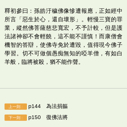
釋初參曰：孫皓汙穢佛像慘遭報應，正如經中
所言「惡生於心，還自壞形」。輕慢三寶的罪
業，縱然佛菩薩慈悲寬宏，不予計較，但是護
法諸神卻不會輕饒，這不能不謹慎！而康僧會
機智的答辯，使佛寺免於遭毀，值得現今佛子
學習。切不可做個愚痴無知的啞羊僧，有如白
羊般，臨將被殺，猶不能作聲。
p144 為法捐軀
上一則 :
p150 復佛法將
下一則 :