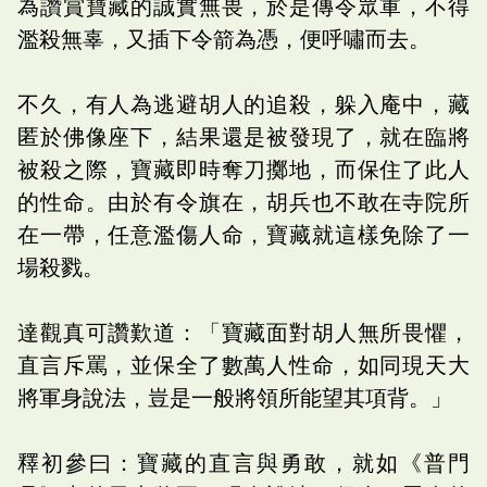
為讚賞寶藏的誠實無畏，於是傳令眾軍，不得
濫殺無辜，又插下令箭為憑，便呼嘯而去。
不久，有人為逃避胡人的追殺，躲入庵中，藏
匿於佛像座下，結果還是被發現了，就在臨將
被殺之際，寶藏即時奪刀擲地，而保住了此人
的性命。由於有令旗在，胡兵也不敢在寺院所
在一帶，任意濫傷人命，寶藏就這樣免除了一
場殺戮。
達觀真可讚歎道：「寶藏面對胡人無所畏懼，
直言斥罵，並保全了數萬人性命，如同現天大
將軍身說法，豈是一般將領所能望其項背。」
釋初參曰：寶藏的直言與勇敢，就如《普門