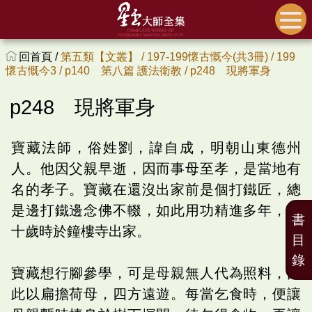
回首頁 /
第五類【文叢】 /
197-199懷古慨今(共3冊) /
199
懷古慨今3 /
p140 第八篇 護法衛教 /
p248 現將軍身
p248 現將軍身
寶藏法師，俗姓劉，諱自成，明朝山東德州
人。他因父親早逝，因而事母至孝，是當地有
名的孝子。寶藏在還沒出家前是個打鐵匠，總
是邊打鐵邊念佛不輟，如此用功精進多年，三
書
十歲時於鐘樓寺出家。
目
錄
寶藏想行腳參學，可是母親無人代為照料，因
此以扁擔荷母，四方遠遊。每當乞食時，便讓