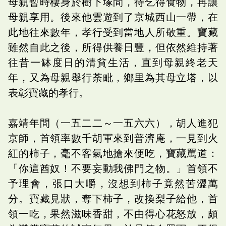
母親暫時棲身於樹下塚間，待乞得食物，再讓
母親享用。後來他雲遊到了京城西山一帶，在
此地往來數年，孝行受到當地人所敬重。寶藏
雖然自此之後，所得供養日豐，但依然維持著
往昔一缽度日的清貧生活，直到母親終老天
年，又為母親舉行荼毗，鄉里為其母立塔，以
表彰寶藏的孝行。
嘉靖年間（一五二二～一五六六），胡人進犯
京師，首領率數千胡軍來到普濟庵，一見到火
紅的柿子，毫不客氣地搶來便吃，寶藏罵道：
「你這酋奴！不要妄動我佛門之物。」首領不
予理會，張口大嚼，沒想到柿子竟然苦澀萬
分。寶藏見狀，奪下柿子，改換梨子給他，首
領一吃，果然滋味香甜，不由得心花怒放，頗