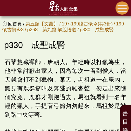
回首頁 /
第五類【文叢】 /
197-199懷古慨今(共3冊) /
199
懷古慨今3 /
p268 第九篇 解脫悟道 /
p330 成聖成賢
p330 成聖成賢
石鞏慧藏禪師，唐朝人。年輕時以打獵為生，
他非常討厭出家人，因為每次一看到僧人，當
天就會打不到獵物。某天，馬祖道一在庵內，
聽見有鹿群驚叫及奔逃的雜沓聲，便走出來瞧
個究竟。鹿群才剛跑過去，馬祖就看到一名年
輕的獵人，手提著弓箭匆匆趕來，馬祖於是站
書
到路中央等著。
目
錄