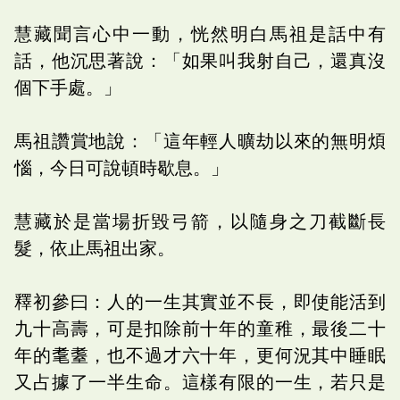
慧藏聞言心中一動，恍然明白馬祖是話中有
話，他沉思著說：「如果叫我射自己，還真沒
個下手處。」
馬祖讚賞地說：「這年輕人曠劫以來的無明煩
惱，今日可說頓時歇息。」
慧藏於是當場折毀弓箭，以隨身之刀截斷長
髮，依止馬祖出家。
釋初參曰：人的一生其實並不長，即使能活到
九十高壽，可是扣除前十年的童稚，最後二十
年的耄耋，也不過才六十年，更何況其中睡眠
又占據了一半生命。這樣有限的一生，若只是