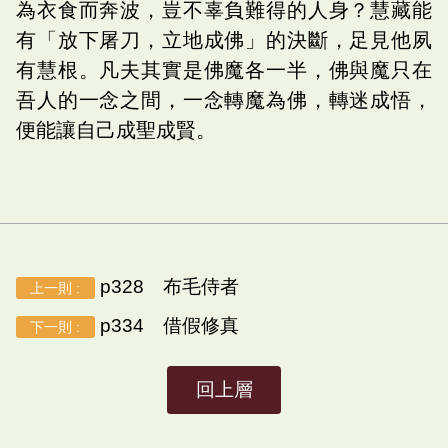
為衣食而奔波，豈不辜負難得的人身？慧藏能
有「放下屠刀，立地成佛」的決斷，足見他夙
有慧根。凡夫其實是佛魔各一半，佛與魔只在
吾人的一念之間，一念轉魔為佛，轉迷成悟，
便能讓自己成聖成賢。
p328 布毛侍者
上一則 :
p334 借假修真
下一則 :
回上層