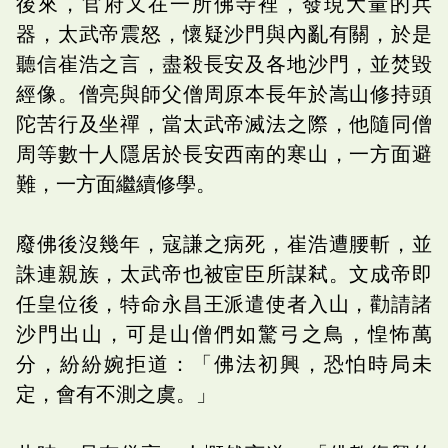
後來，官府又在一所佛寺裡，發現大量的兵
器，太武帝震怒，懷疑沙門與內亂有關，於是
聽信崔浩之言，盡殺長安及各地沙門，並焚毀
經像。僧亮與師父僧周原本長年於嵩山修持頭
陀苦行及坐禪，當太武帝滅法之際，他隨同僧
周等數十人隱居於長安西南的寒山，一方面避
難，一方面繼續修學。
廢佛後沒幾年，寇謙之病死，崔浩遭腰斬，並
誅連親族，太武帝也被宦臣所謀弒。文成帝即
任皇位後，特命永昌王派遣使者入山，勸請諸
沙門出山，可是山僧們如驚弓之鳥，惶怖萬
分，紛紛婉拒道：「佛法初興，恐怕時局未
定，會有不測之虞。」