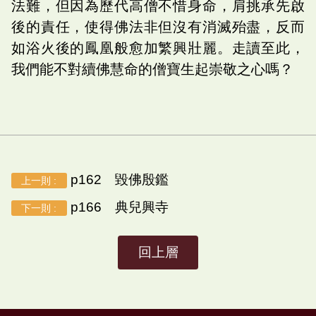
法難，但因為歷代高僧不惜身命，肩挑承先啟
後的責任，使得佛法非但沒有消滅殆盡，反而
如浴火後的鳳凰般愈加繁興壯麗。走讀至此，
我們能不對續佛慧命的僧寶生起崇敬之心嗎？
p162 毀佛殷鑑
上一則 :
p166 典兒興寺
下一則 :
回上層