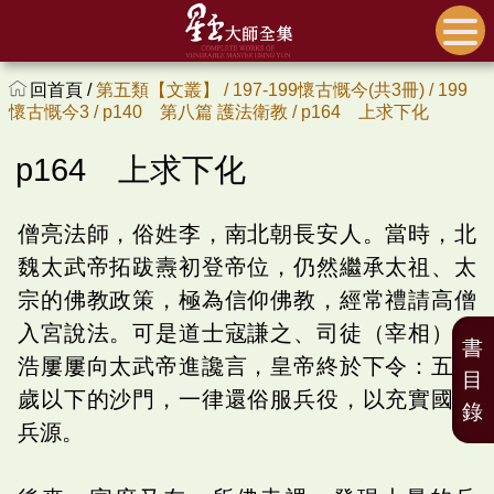
回首頁 /
第五類【文叢】 /
197-199懷古慨今(共3冊) /
199
懷古慨今3 /
p140 第八篇 護法衛教 /
p164 上求下化
p164 上求下化
僧亮法師，俗姓李，南北朝長安人。當時，北
魏太武帝拓跋燾初登帝位，仍然繼承太祖、太
宗的佛教政策，極為信仰佛教，經常禮請高僧
入宮說法。可是道士寇謙之、司徒（宰相）崔
書
浩屢屢向太武帝進讒言，皇帝終於下令：五十
目
歲以下的沙門，一律還俗服兵役，以充實國家
錄
兵源。