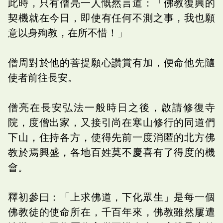
此時，只有僧亮一人慨然言道：「佛教復興的
契機就在今日，即使有任何不測之事，我也願
意以身殉教，在所不惜！」
僧周對於他的菩提願心讚賞有加，便命他先隨
使者前往長安。
僧亮在長安弘法一般時日之後，啟請修復寺
院，度僧出家，又接引尚在寒山修行的同道們
下山，住持各方，使得先前一度消匿的北方佛
教於焉興盛，各地百姓莫不慶喜有了得度的機
會。
釋初參曰：「上求佛道，下化眾生」是每一個
佛教徒的使命所在，千百年來，佛教雖然屢遭