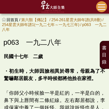
回首頁 /
第六類【傳記】 /
254-261星雲大師年譜(共8冊) /
254星雲大師年譜1(一九二七年～一九七三年) /
p063 一九二
八年
p063 一九二八年
書
目
民國十七年 二歲
錄
・初生時，大師因臉相異於尋常，母親為了不
驚嚇鄰居親友，多半時候都將他拴在家裡。
「你師父小時候臉一半是紅的，一半是白的，
鼻下與上唇間有二條紅線。左右鄰居都說，李
成保家中養了一個妖怪。我就說妖怪也是人，