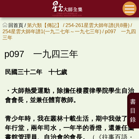
回首頁 /
第六類【傳記】 /
254-261星雲大師年譜(共8冊) /
254星雲大師年譜1(一九二七年～一九七三年) /
p097 一九四
三年
p097 一九四三年
民國三十二年 十七歲
・大師熱愛運動，除擔任棲霞律學院學生自治
會會長，並兼任體育教師。
書
目
青少年時，我在叢林十載生活，期中我做了六
錄
年行堂，兩年司水，一年半的香燈，還兼任圖
書館管理員、自治會的會長。
（《往事百語・