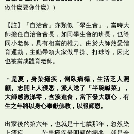
做什麼要像什麼》）
【註】「自治會」亦類似「學生會」，當時大
師擔任自治會會長，如同學生會的班長，也等
同小老師，具有相當的權力。由於大師熱愛體
育運動，主動帶領大家做早操、打球等，因此
也被當成體育老師。
・是夏，身染瘧疾，倒臥病榻，生活乏人照
顧。志開上人獲悉，派人送了「半碗鹹菜」，
大師感激涕零，含淚進食，當下發大願心，有
生之年將以身心奉獻佛教，以報師恩。
出家後的第六年，也就是十七歲那年，忽然染
上瘧疾。……染患瘧疾最明顯的病兆，就是全