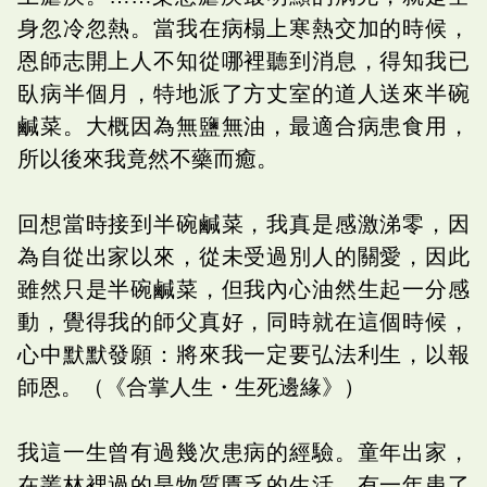
身忽冷忽熱。當我在病榻上寒熱交加的時候，
恩師志開上人不知從哪裡聽到消息，得知我已
臥病半個月，特地派了方丈室的道人送來半碗
鹹菜。大概因為無鹽無油，最適合病患食用，
所以後來我竟然不藥而癒。
回想當時接到半碗鹹菜，我真是感激涕零，因
為自從出家以來，從未受過別人的關愛，因此
雖然只是半碗鹹菜，但我內心油然生起一分感
動，覺得我的師父真好，同時就在這個時候，
心中默默發願：將來我一定要弘法利生，以報
師恩。（《合掌人生・生死邊緣》）
我這一生曾有過幾次患病的經驗。童年出家，
在叢林裡過的是物質匱乏的生活，有一年患了