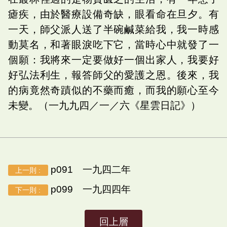
瘧疾，由於醫療設備奇缺，眼看命在旦夕。有
一天，師父派人送了半碗鹹菜給我，我一時感
動莫名，和著眼淚吃下它，當時心中就發了一
個願：我將來一定要做好一個出家人，我要好
好弘法利生，報答師父的愛護之恩。後來，我
的病竟然奇蹟似的不藥而癒，而我的願心至今
未變。（一九九四／一／六《星雲日記》）
p091 一九四二年
上一則 :
p099 一九四四年
下一則 :
回上層