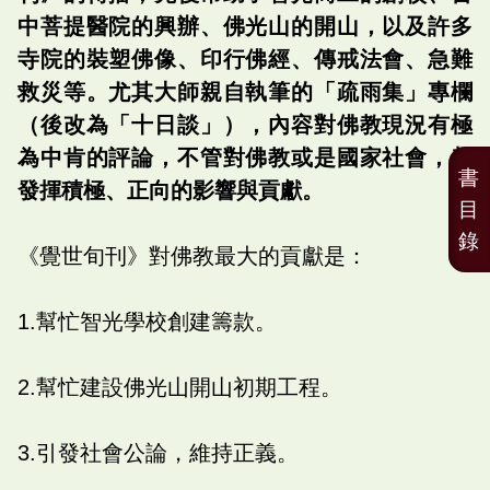
中菩提醫院的興辦、佛光山的開山，以及許多
寺院的裝塑佛像、印行佛經、傳戒法會、急難
救災等。尤其大師親自執筆的「疏雨集」專欄
（後改為「十日談」），內容對佛教現況有極
為中肯的評論，不管對佛教或是國家社會，都
書
發揮積極、正向的影響與貢獻。
目
錄
《覺世旬刊》對佛教最大的貢獻是：
1.幫忙智光學校創建籌款。
2.幫忙建設佛光山開山初期工程。
3.引發社會公論，維持正義。