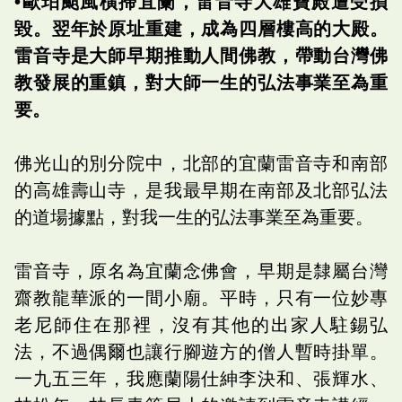
‭•歐珀颱風橫掃宜蘭，雷音寺大雄寶殿遭受損
毀。翌年於原址重建，成為四層樓高的大殿。
雷音寺是大師早期推動人間佛教，帶動台灣佛
教發展的重鎮，對大師一生的弘法事業至為重
要。
佛光山的別分院中，北部的宜蘭雷音寺和南部
的高雄壽山寺，是我最早期在南部及北部弘法
的道場據點，對我一生的弘法事業至為重要。
雷音寺，原名為宜蘭念佛會，早期是隸屬台灣
齋教龍華派的一間小廟。平時，只有一位妙專
老尼師住在那裡，沒有其他的出家人駐錫弘
法，不過偶爾也讓行腳遊方的僧人暫時掛單。
一九五三年，我應蘭陽仕紳李決和、張輝水、