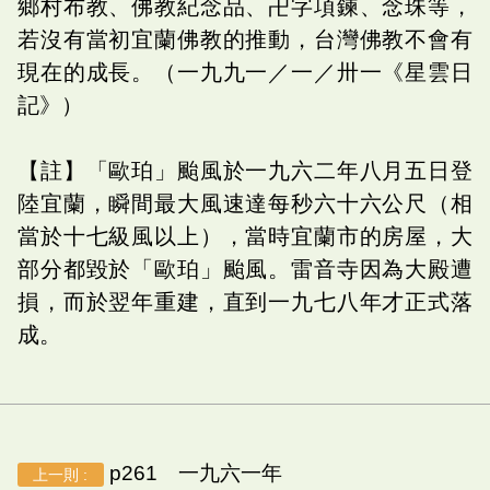
鄉村布教、佛教紀念品、卍字項鍊、念珠等，
若沒有當初宜蘭佛教的推動，台灣佛教不會有
現在的成長。（一九九一／一／卅一《星雲日
記》）
【註】「歐珀」颱風於一九六二年八月五日登
陸宜蘭，瞬間最大風速達每秒六十六公尺（相
當於十七級風以上），當時宜蘭市的房屋，大
部分都毀於「歐珀」颱風。雷音寺因為大殿遭
損，而於翌年重建，直到一九七八年才正式落
成。
p261 一九六一年
上一則 :