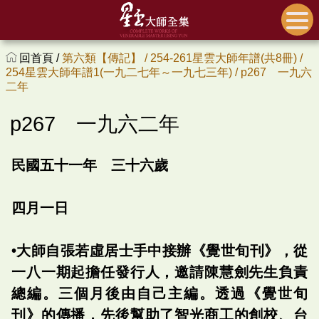
回首頁 /
第六類【傳記】 /
254-261星雲大師年譜(共8冊) /
254星雲大師年譜1(一九二七年～一九七三年) /
p267 一九六
二年
p267 一九六二年
民國五十一年 三十六歲
四月一日
‭•大師自張若虛居士手中接辦《覺世旬刊》，從
一八一期起擔任發行人，邀請陳慧劍先生負責
總編。三個月後由自己主編。透過《覺世旬
刊》的傳播，先後幫助了智光商工的創校、台