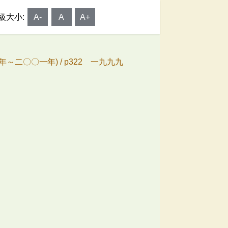
級大小:
A-
A
A+
年～二〇〇一年) /
p322 一九九九