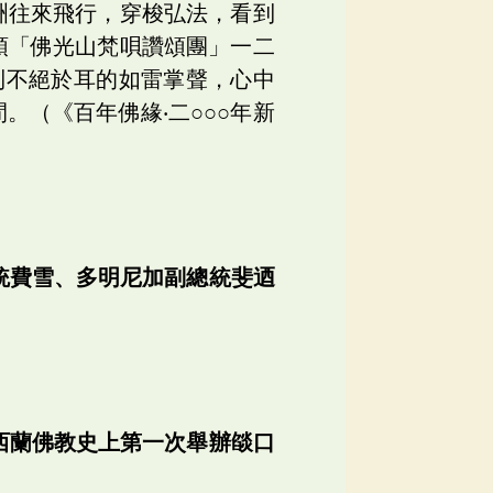
洲往來飛行，穿梭弘法，看到
領「佛光山梵唄讚頌團」一二
到不絕於耳的如雷掌聲，心中
（《百年佛緣‧二○○○年新
統費雪、多明尼加副總統斐迺
西蘭佛教史上第一次舉辦燄口