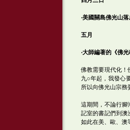
‧美國關島佛光山
五月
‧大師編著的《佛
佛教需要現代化！
九○年起，我發心
所以向佛光山宗務
這期間，不論行腳
記室的書記們到澳
如此在美、歐、澳