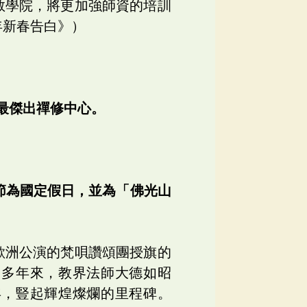
教學院，將更加強師資的培訓
年新春告白》）
士頓最傑出禪修中心。
節為國定假日，並為「佛光山
歐洲公演的梵唄讚頌團授旗的
。多年來，教界法師大德如昭
年，豎起輝煌燦爛的里程碑。