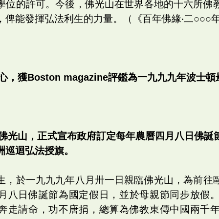
學位的許可。今後，佛光山在世界各地的十六所佛
，俾能發揮弘法利生的力量。（《百年佛緣‧二○○○
，獲Boston magazine評鑑為一九九九年波
到佛光山，正式宣布政府訂定每年農曆四月八日佛誕
洲巡迴弘法授旗。
生，於一九九九年八月卅一日親臨佛光山，為前往
月八日佛誕節為國定假日，並於母親節同步放假
奔走請命，功不唐捐，總算為佛教東傳中國兩千