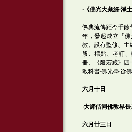
‧《佛光大藏經‧淨
佛典流傳距今千餘
年，發起成立「佛
教。設有監修、主
段、標點、考訂、
冊、《般若藏》四
教科書‧佛光學‧從
六月十日
‧大師偕同佛教界
六月廿三日