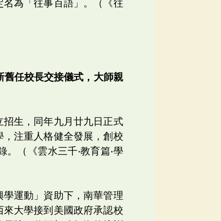
定名為「往事百語」。（《往
新舊任校長交接儀式，大師親
立招生，同年九月廿九日正式
學，注重人格健全發展，創校
。（《雲水三千‧教育篇‧學
興學運動」資助下，南華管理
西來大學接到美國政府承認校