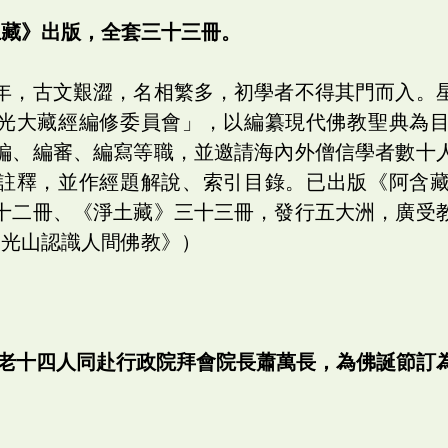
土藏》出版，全套三十三冊。
年，古文艱澀，名相繁多，初學者不得其門而入。
光大藏經編修委員會」，以編纂現代佛教聖典為
編、編審、編寫等職，並邀請海內外僧信學者數十
註釋，並作經題解說、索引目錄。已出版《阿含
十二冊、《淨土藏》三十三冊，發行五大洲，廣受
佛光山認識人間佛教》）
長老十四人同赴行政院拜會院長蕭萬長，為佛誕節訂