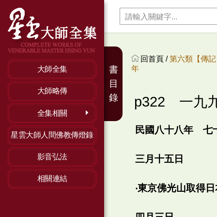
回首頁 /
第六類【傳記】
年
書
大師全集
目
大師略傳
錄
p322 一九
全集相關
民國八十八年 七
星雲大師人間佛教傳燈錄
影音弘法
三月十五日
相關連結
‧東京佛光山取得
四月三日