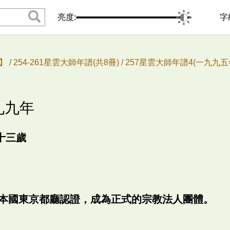
亮度:
字
 /
254-261星雲大師年譜(共8冊) /
257星雲大師年譜4(一九九五
九九年
十三歲
日本國東京都廳認證，成為正式的宗教法人團體。