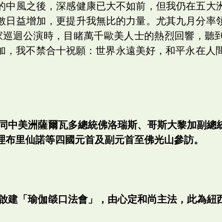
的中風之後，深感健康已大不如前，但我仍在五大
數日益增加，更提升我無比的力量。尤其九月分率
家巡迴公演時，目睹萬千歐美人士的熱烈回響，聽
加，我不禁合十祝願：世界永遠美好，和平永在人間。
陪同中美洲薩爾瓦多總統佛洛瑞斯、哥斯大黎加副總
理布里仙諾等四國元首及副元首至佛光山參訪。
島啟建「瑜伽燄口法會」，由心定和尚主法，此為紐