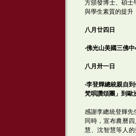
方頒發博士、碩士
與學生素質的提升
八月廿四日
‧佛光山美國三佛中心
八月卅一日
‧李登輝總統親自
梵唄讚頌團」到歐
感謝李總統登輝先
同時，宣布農曆四
慧、沈智慧等人的