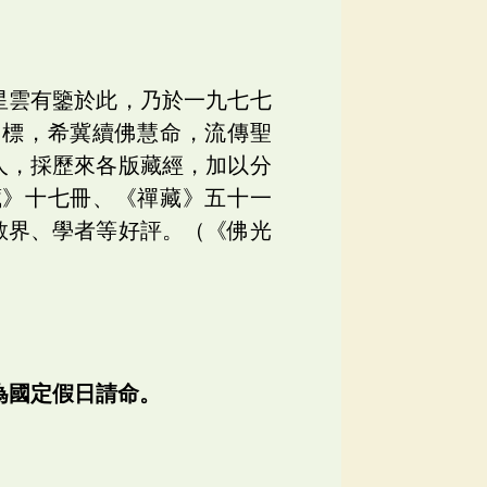
星雲有鑒於此，乃於一九七七
目標，希冀續佛慧命，流傳聖
人，採歷來各版藏經，加以分
藏》十七冊、《禪藏》五十一
教界、學者等好評。（《佛光
為國定假日請命。