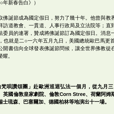
○○年新春告白》）
取佛誕節成為國定假日，努力了幾十年。他曾與教
拜訪道教會、一貫道、人事行政局及立法院等；直
法委員的連署，贊成將佛誕節訂為國定假日。消息
，也就是二○一六年五月九日，美國總統歐巴馬更
公開書信向全球發表佛誕節問候，讓全世界佛教徒
榮耀。
山梵唄讚頌團」赴歐洲巡迴弘法一個月，從九月
berlaa、英國倫敦皇家劇院、倫敦Corn Stree、
瑞士琉森、巴塞爾加、德國柏林等地演出十一場。