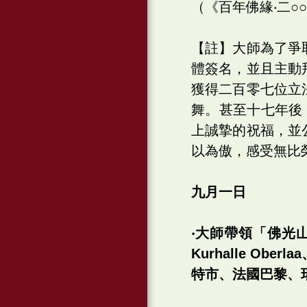
（《百年佛緣‧二○
【註】大師為了爭
體簽名，並且主動
獲得二百零七位立
舞。甚至十七年後
上誠摯的祝福，並
以為傲，感受無比
九月一日
‧大師帶領「佛光
Kurhalle O
特市、法國巴黎、