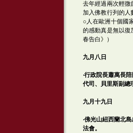
去年經過兩次輕微
加入佛教行列的人
○人在歐洲十個國
的感動真是無以復
春告白》）
九月八日
‧行政院長蕭萬長
代司、貝里斯副總
九月十九日
‧佛光山紐西蘭北
法會。