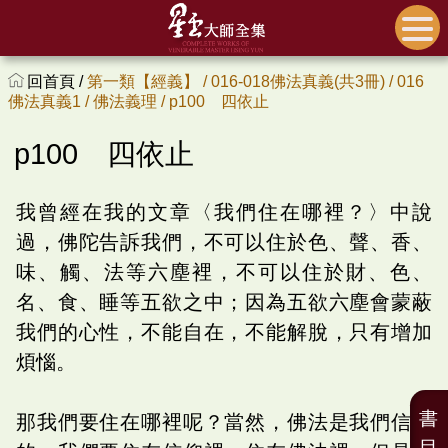
回首頁 /
第一類【經義】 /
016-018佛法真義(共3冊) /
016
佛法真義1 /
佛法義理 /
p100 四依止
p100 四依止
我曾經在我的文章〈我們住在哪裡？〉中說
過，佛陀告訴我們，不可以住於色、聲、香、
味、觸、法等六塵裡，不可以住於財、色、
名、食、睡等五欲之中；因為五欲六塵會蒙蔽
我們的心性，不能自在，不能解脫，只有增加
煩惱。
書
那我們要住在哪裡呢？當然，佛法是我們信仰
目