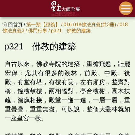
回首頁 /
第一類【經義】 /
016-018佛法真義(共3冊) /
018
佛法真義3 /
佛門行事 /
p321 佛教的建築
p321 佛教的建築
自古以來，佛教寺院的建築，重檐飛翹，壯麗
宏偉；尤其有很多的叢林，前殿、中殿、後
殿，有堂有塔，有樓有院，左右廂房，整齊對
稱，鐘樓鼓樓，兩相遙對，亭台樓榭，園木扶
疏，簷廡相接，殿堂一進一進，一層一層，重
重疊疊，重重無盡。可以說，整個大叢林就如
一座皇宮一樣。