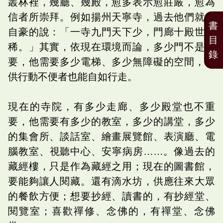
叢林裡，幾廳、幾殿，愈多表示愈莊嚴，愈為
信者所崇拜。例如揚州天寧寺，過去他們就很
書
自豪的說：「一寺九門天下少，門廊十殿世間
目
稀。」其實，依現在環境而論，多少門不是重
錄
要，他需要多少電梯、多少無障礙的空間，以
供行動不便者也能自如行走。
現在的寺院，有多少走廊、多少殿堂也不重
要，他需要有多少的教室，多少的講堂，多少
的集會所、談話室、繪畫展覽館、表演廳、電
腦教室、視聽中心、安寧病房……。像過去的
藏經樓，只是作為藏經之用；現在的圖書館，
要能夠讓人閱藏。還有滴水坊，供應往來大眾
的餐飲方便；想要抄經、讀書的，有抄經堂、
閱覽室；喜歡禪修、念佛的，有禪堂、念佛