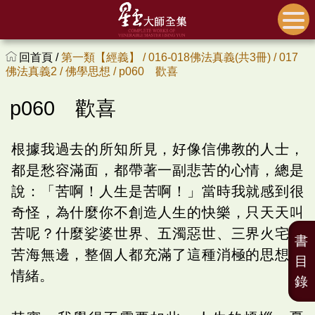
回首頁 /
第一類【經義】 /
016-018佛法真義(共3冊) /
017
佛法真義2 /
佛學思想 /
p060 歡喜
p060 歡喜
根據我過去的所知所見，好像信佛教的人士，
都是愁容滿面，都帶著一副悲苦的心情，總是
說：「苦啊！人生是苦啊！」當時我就感到很
奇怪，為什麼你不創造人生的快樂，只天天叫
苦呢？什麼娑婆世界、五濁惡世、三界火宅、
書
苦海無邊，整個人都充滿了這種消極的思想與
目
情緒。
錄