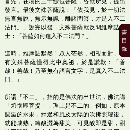
首先，在場的三十餘位菩薩，各就所見，提出
發言。最後文殊菩薩說：「依我見，於一切法
無言無說，無示無識，離諸問答，才是入不二
法門。」說完以後，文殊菩薩就反問維摩詰居
書
士：「菩薩如何進入不二法門？」
目
錄
這時，維摩詰默然！眾人茫然，相視而對。只
有文殊菩薩懂得此中奧祕，於是讚歎：「善
哉！善哉！乃至無有語言文字，是真入不二法
門。」
所謂「不二」，指的是佛法的出世法，佛法講
「煩惱即菩提」，理上是不二的。例如，原本
酸澀的水果，經過和風及太陽的吹拂照耀後，
就能成熟，轉酸澀為甜美，可見酸即是甜，甜