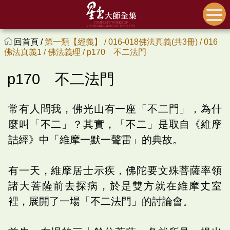
回首頁 /
第一類【經義】 /
016-018佛法真義(共3冊) /
016
佛法真義1 /
佛法義理 /
p170 不二法門
p170 不二法門
常有人問我，佛光山有一座「不二門」，為什
麼叫「不二」？其實，「不二」是取自《維摩
詰經》中「維摩一默一聲雷」的典故。
有一天，維摩居士示疾，佛陀要文殊菩薩率領
諸大菩薩前去探病，於是雙方就在維摩丈室
裡，展開了一場「不二法門」的討論會。