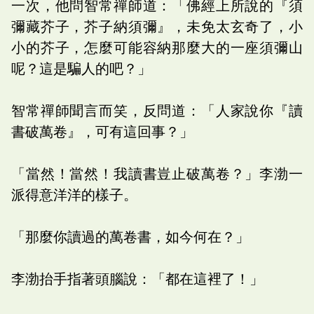
一次，他問智常禪師道：「佛經上所說的『須
彌藏芥子，芥子納須彌』，未免太玄奇了，小
小的芥子，怎麼可能容納那麼大的一座須彌山
呢？這是騙人的吧？」
智常禪師聞言而笑，反問道：「人家說你『讀
書破萬卷』，可有這回事？」
「當然！當然！我讀書豈止破萬卷？」李渤一
派得意洋洋的樣子。
「那麼你讀過的萬卷書，如今何在？」
李渤抬手指著頭腦說：「都在這裡了！」