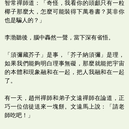
智常禪師道：「奇怪，我看你的頭顱只有一粒
椰子那麼大，怎麼可能裝得下萬卷書？莫非你
也是騙人的？」
李渤聽後，腦中轟然一聲，當下深有省悟。
「須彌藏芥子」是事，「芥子納須彌」是理，
如果我們能夠明白理事無礙，那麼就能把宇宙
的本體和現象融和在一起，把人我融和在一起
了。
有一天，趙州禪師和弟子文遠禪師在論道，正
巧一位信徒送來一塊餅。文遠馬上說：「請老
師吃吧！」