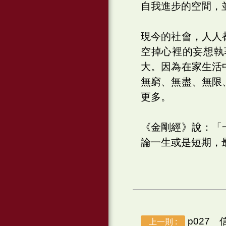
自我進步的空間，
現今的社會，人人
空掉心裡的妄想執
大。因為在家生活
無窮、無盡、無限
更多。
《金剛經》說：「
論一生或是短期，
p027
上一則 :