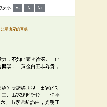
級大小:
A-
A
A+
1 短期出家的真義
貴力，不如出家功德深。」出
曾慨嘆：「黃金白玉非為貴，
積經》等諸經所說，出家的功
；三、出家遠離計較，一切平
；六、出家遠離諂曲，光明正