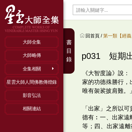
回首頁 /
第一類【經義】
書
大師全集
目
p031 短
大師略傳
錄
全集相關
《大智度論》說：
家的功德殊勝行，
星雲大師人間佛教傳燈錄
唯有袈裟披肩難。
影音弘法
「出家」之所以可
相關連結
德有︰一、出家遠
等；四、出家遠離