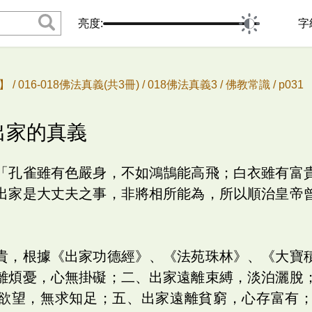
亮度:
字
 /
016-018佛法真義(共3冊) /
018佛法真義3 /
佛教常識 /
p03
期出家的真義
「孔雀雖有色嚴身，不如鴻鵠能高飛；白衣雖有富
出家是大丈夫之事，非將相所能為，所以順治皇帝
」
貴，根據《出家功德經》、《法苑珠林》、《大寶
離煩憂，心無掛礙；二、出家遠離束縛，淡泊灑脫
欲望，無求知足；五、出家遠離貧窮，心存富有