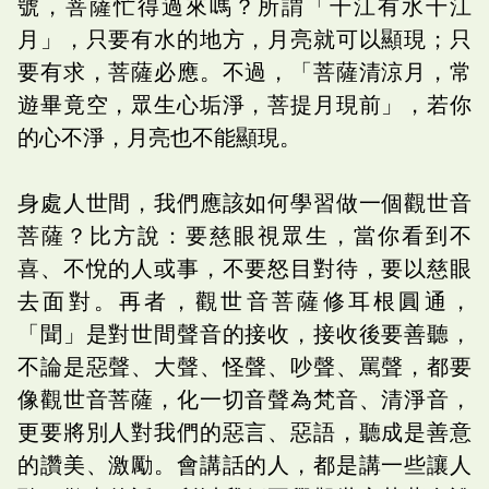
號，菩薩忙得過來嗎？所謂「千江有水千江
月」，只要有水的地方，月亮就可以顯現；只
要有求，菩薩必應。不過，「菩薩清涼月，常
遊畢竟空，眾生心垢淨，菩提月現前」，若你
的心不淨，月亮也不能顯現。
身處人世間，我們應該如何學習做一個觀世音
菩薩？比方說：要慈眼視眾生，當你看到不
喜、不悅的人或事，不要怒目對待，要以慈眼
去面對。再者，觀世音菩薩修耳根圓通，
「聞」是對世間聲音的接收，接收後要善聽，
不論是惡聲、大聲、怪聲、吵聲、罵聲，都要
像觀世音菩薩，化一切音聲為梵音、清淨音，
更要將別人對我們的惡言、惡語，聽成是善意
的讚美、激勵。會講話的人，都是講一些讓人