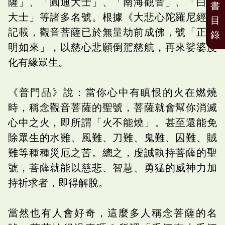
薩」、「圓通大士」、「南海觀音」、「白衣
書
大士」等諸多名號。根據《大悲心陀羅尼經》
目
記載，觀音菩薩已於無量劫前成佛，號「正法
錄
明如來」，以慈心悲願倒駕慈航，再來娑婆度
化有緣眾生。
《普門品》說：當你心中有瞋恨的火在燃燒
時，稱念觀音菩薩的聖號，菩薩就會幫你消滅
心中之火，即所謂「火不能燒」。甚至還能免
除眾生的水難、風難、刀難、鬼難、囚難、賊
難等種種災厄之苦。總之，虔誠執持菩薩的聖
號，菩薩就能以慈悲、智慧、勇猛的威神力加
持祈求者，即得解脫。
當然也有人會好奇，這麼多人稱念菩薩的名