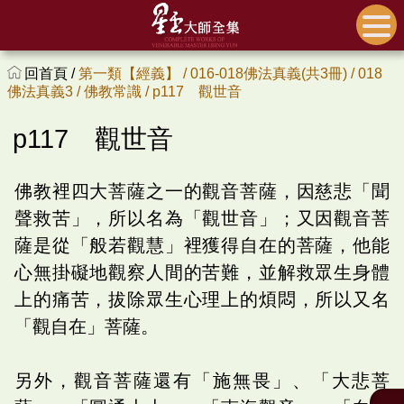
回首頁 /
第一類【經義】 /
016-018佛法真義(共3冊) /
018
佛法真義3 /
佛教常識 /
p117 觀世音
p117 觀世音
佛教裡四大菩薩之一的觀音菩薩，因慈悲「聞
聲救苦」，所以名為「觀世音」；又因觀音菩
薩是從「般若觀慧」裡獲得自在的菩薩，他能
心無掛礙地觀察人間的苦難，並解救眾生身體
上的痛苦，拔除眾生心理上的煩悶，所以又名
「觀自在」菩薩。
另外，觀音菩薩還有「施無畏」、「大悲菩