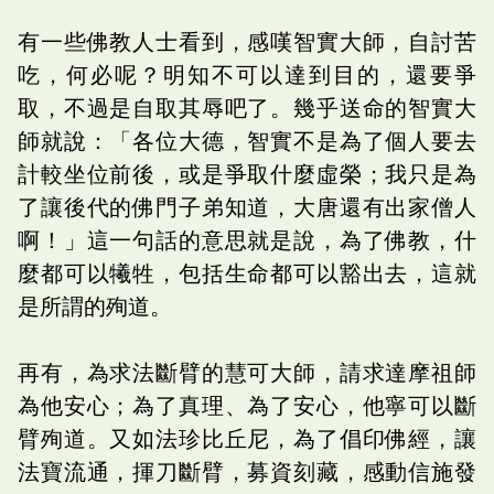
有一些佛教人士看到，感嘆智實大師，自討苦
吃，何必呢？明知不可以達到目的，還要爭
取，不過是自取其辱吧了。幾乎送命的智實大
師就說：「各位大德，智實不是為了個人要去
計較坐位前後，或是爭取什麼虛榮；我只是為
了讓後代的佛門子弟知道，大唐還有出家僧人
啊！」這一句話的意思就是說，為了佛教，什
麼都可以犧牲，包括生命都可以豁出去，這就
是所謂的殉道。
再有，為求法斷臂的慧可大師，請求達摩祖師
為他安心；為了真理、為了安心，他寧可以斷
臂殉道。又如法珍比丘尼，為了倡印佛經，讓
法寶流通，揮刀斷臂，募資刻藏，感動信施發