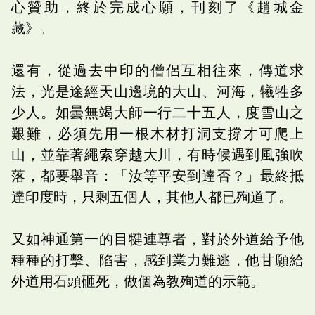
心贊助，終於完成心願，刊刻了《趙城金
藏》。
還有，從過去中印的僧侶互相往來，傳道求
法，光是途經天山邊境的大山、河海，犧牲多
少人。如曇無竭大師一行二十五人，度雪山之
艱難，必須先用一根木材打洞支撐才可爬上
山，並靠著繩索穿越大川，有時候遇到風強吹
落，都要舉音：「汝等平安到達否？」最終抵
達印度時，只剩五個人，其他人都已殉道了。
又如神通第一的目犍連尊者，對於外道給予他
種種的打擊、陷害，感到業力難逃，他甘願給
外道用石頭砸死，做個為教殉道的示範。