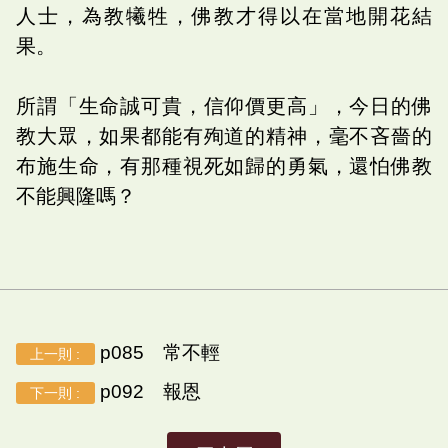
人士，為教犧牲，佛教才得以在當地開花結
果。
所謂「生命誠可貴，信仰價更高」，今日的佛
教大眾，如果都能有殉道的精神，毫不吝嗇的
布施生命，有那種視死如歸的勇氣，還怕佛教
不能興隆嗎？
p085 常不輕
上一則 :
p092 報恩
下一則 :