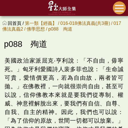
回首頁 /
第一類【經義】 /
016-018佛法真義(共3冊) /
017
佛法真義2 /
佛學思想 /
p088 殉道
p088 殉道
美國政治家派屈克‧亨利說：「不自由，毋寧
死。」匈牙利愛國詩人裴多菲也說：「生命誠
可貴，愛情價更高，若為自由故，兩者皆可
拋。」在佛教裡，一向就很崇尚自由，甚至可
以說，信仰佛教本來就是要我們從專制、權
威、神意裡解脫出來，要我們有自信、自尊、
自我、自主的精神。因此，我們也可以說：
「為了信仰的原故，世間一切都可以放棄。」