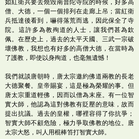
如紅衛兵要去燒毀南普陀寺院的時候，好多高
僧、大德，一個一個排列在走廊上吊；當紅衛
兵抵達後看到，嚇得落荒而逃，因此保全了寺
院。這許多為教殉道的人士，讓我們甚為欽
佩。在歷史上，過去的太平天國、三武一宗破
壞佛教，我想也有好多的高僧大德，在當時為
了護教，即使以身殉道，也毫無遺憾！
我們就談唐朝時，唐太宗邀約佛道兩教的長老
大德聚餐。皇帝賜宴，這是極為榮耀的事。但
唐太宗重道輕佛，因而以僧為末座。有一位智
實大師，他認為這對佛教有貶壓的意味，故而
提出抗議。過去的皇權，哪裡容得了你抗爭；
智實大師不顧危險，極力爭取佛教的地位。唐
太宗大怒，叫人用棍棒笞打智實大師。