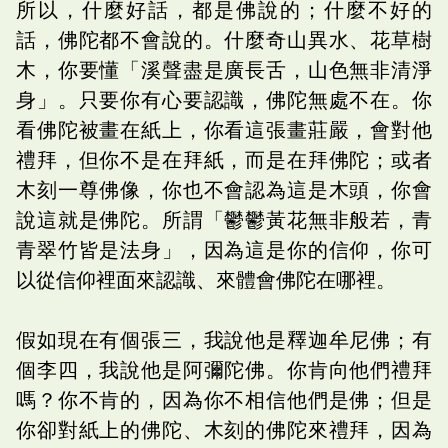
所以，什麼好話，都是佛說的；什麼不好的
話，佛陀都不會說的。什麼奇山異水、花草樹
木，你要懂「溪聲盡是廣長舌，山色無非清淨
身」。只要你有心要認識，佛陀無處不在。你
看佛陀被畫在紙上，你看這張畫莊嚴，會對他
禮拜，但你不是在拜紙，而是在拜佛陀；或者
木刻一尊佛像，你也不會認為這是木頭，你會
說這就是佛陀。所謂「鬱鬱黃花無非般若，青
青翠竹皆是法身」，因為這是你的信仰，你可
以從信仰裡面來認識、來體會佛陀在哪裡。
假如現在有個張三，我說他是釋迦牟尼佛；有
個李四，我說他是阿彌陀佛。你肯向他們禮拜
嗎？你不肯的，因為你不相信他們是佛；但是
你卻對紙上的佛陀、木刻的佛陀來禮拜，因為