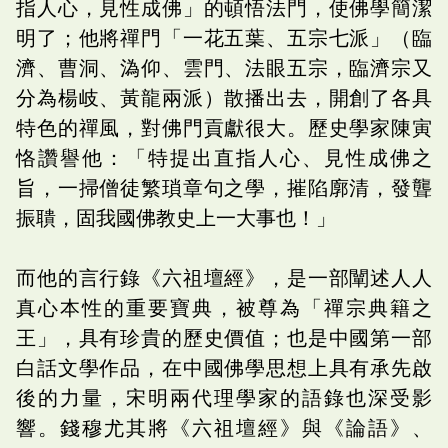
指人心，見性成佛」的頓悟法門，使佛學簡潔
明了；他將禪門「一花五葉、五宗七派」（臨
濟、曹洞、溈仰、雲門、法眼五宗，臨濟宗又
分為楊岐、黃龍兩派）散播出去，開創了各具
特色的禪風，對佛門貢獻很大。歷史學家陳寅
恪讚譽他：「特提出直指人心、見性成佛之
旨，一掃僧徒繁瑣章句之學，摧陷廓清，發聾
振聵，固我國佛教史上一大事也！」
而他的言行錄《六祖壇經》，是一部闡述人人
真心本性的重要寶典，被尊為「禪宗典籍之
王」，具有珍貴的歷史價值；也是中國第一部
白話文學作品，在中國佛學思想上具有承先啟
後的力量，宋明兩代理學家的語錄也深受影
響。錢穆尤其將《六祖壇經》與《論語》、