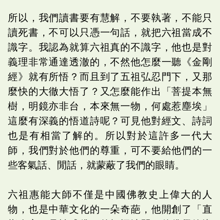
所以，我們讀書要有慧解，不要執著，不能只
讀死書，不可以只憑一句話，就把六祖當成不
識字。我認為就算六祖真的不識字，他也是對
義理非常通達透澈的，不然他怎麼一聽《金剛
經》就有所悟？而且到了五祖弘忍門下，又那
麼快的大徹大悟了？又怎麼能作出「菩提本無
樹，明鏡亦非台，本來無一物，何處惹塵埃」
這麼有深義的悟道詩呢？可見他對經文、詩詞
也是有相當了解的。所以對於這許多一代大
師，我們對於他們的尊重，可不要給他們的一
些客氣話、閒話，就蒙蔽了我們的眼睛。
六祖惠能大師不僅是中國佛教史上偉大的人
物，也是中華文化的一朵奇葩，他開創了「直