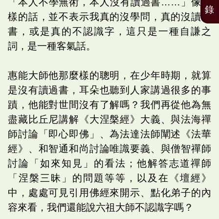
「本人不學無術，本人沒有讀過書……」像這
錄
樣的話，並不表示我真的沒學問，真的沒讀過
書，或是真的不認識字，這只是一種自謙之
詞，是一種客氣話。
惠能大師他那麼樣的聰明，在少年時期，就算
是沒有讀過書，耳朵也聽到人家講過很多的事
蹟，他能對世間沒有了解嗎？我們再從他為無
盡藏比丘尼講解《大涅槃經》大義、與法海禪
師討論「即心即佛」、為法達法師闡述《法華
經》、和智通和尚討論唯識要義、與僧智禪師
討論「如來知見」的看法；他解答志道禪師
「涅槃三昧」的問題等等，以及在《壇經》
中，處處可見引用佛經來開示、點化弟子的內
容來看，我們還能說六祖大師不認識字嗎？