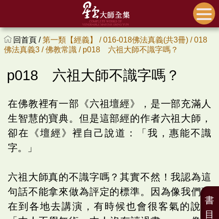
回首頁 /
第一類【經義】 /
016-018佛法真義(共3冊) /
018
佛法真義3 /
佛教常識 /
p018 六祖大師不識字嗎？
p018 六祖大師不識字嗎？
在佛教裡有一部《六祖壇經》，是一部充滿人
生智慧的寶典。但是這部經的作者六祖大師，
卻在《壇經》裡自己說道：「我，惠能不識
字。」
六祖大師真的不識字嗎？其實不然！我認為這
句話不能拿來做為評定的標準。因為像我們現
書
在到各地去講演，有時候也會很客氣的說：
目