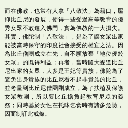
而在佛教，也常有人拿「八敬法」為藉口，壓
抑比丘尼的發展，使得一些受過高等教育的優
秀女眾不敢進入佛門，實為佛教的一大損失。
其實，佛陀制「八敬法」，是為了讓女眾出家
能被當時保守的印度社會接受的權宜之法。因
為比丘僧團成立在先，自不願放棄「地位優於
女眾」的既得利益；再者，當時隨大愛道比丘
尼出家的女眾，大多是王妃等貴族，佛陀為了
避免出身貴族的比丘尼看不起非貴族的比丘，
並考量到比丘尼僧團剛成立，為了扶植及保護
女眾教團，所以要比丘擔負起教育尼眾的義
務；同時基於女性在托缽乞食時有諸多危險，
因而制訂此戒條。