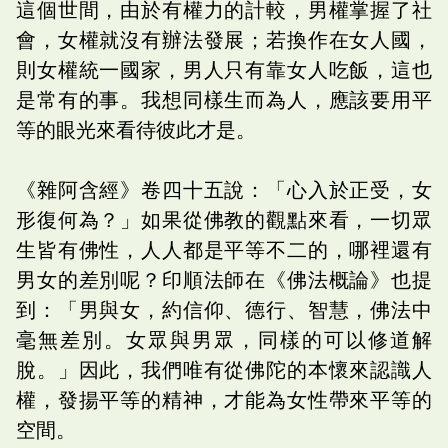
這個世間，由於有權力的計較，男權掌握了社
會，女權就沒有辦法發展；若換作在女人國，
則女權統一國家，男人只有靠女人吃飯，這也
是常有的事。我想同樣生而為人，應該要用平
等的眼光來看待彼此才是。
《雜阿含經》卷四十五說：「心入於正受，女
形復何為？」如果從佛教的觀點來看，一切眾
生皆有佛性，人人都是平等不二的，哪裡還有
男女的差別呢？印順法師在《佛法概論》也提
到：「男與女，約信仰、德行、智慧，佛法中
毫無差別。女眾與男眾，同樣的可以修道解
脫。」因此，我們唯有從佛陀的本懷來認識人
權，發揚平等的精神，才能為女性帶來平等的
空間。